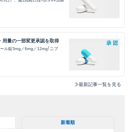
5日）、週1回経口投与のHIV治療
・用量の一部変更承認を取得
錠3mg／6mg／12mg｢ニプ
最新記事一覧を見る
新着順