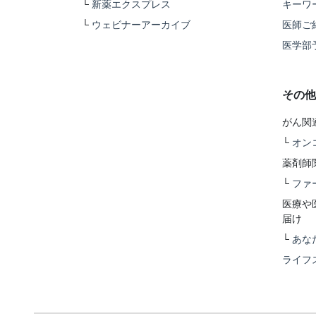
└
新薬エクスプレス
キーワ
└
ウェビナーアーカイブ
医師ご
医学部
その他
がん関
└
オン
薬剤師
└
ファ
医療や
届け
└
あな
ライフ