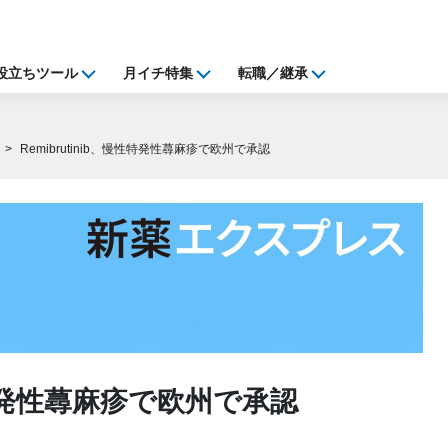
役立ちツール
月イチ特集
転職／継承
Remibrutinib、慢性特発性蕁麻疹で欧州で承認
慢性特発性蕁麻疹で欧州で承認