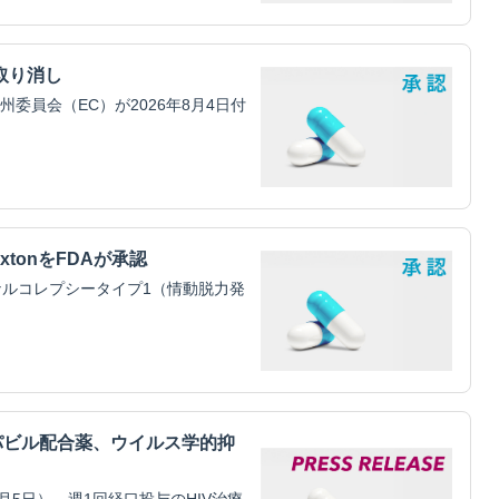
取り消し
員会（EC）が2026年8月4日付
xtonをFDAが承認
ルコレプシータイプ1（情動脱力発
パビル配合薬、ウイルス学的抑