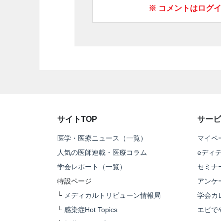
※ コメントはログ
サイトTOP
サービ
医学・医療ニュース（一覧）
マイペ
人気の医師連載・医療コラム
eディ
学会レポート（一覧）
セミナ
特設ページ
アンケ
└
メディカルトリビューン情報局
学会カ
└
感染症Hot Topics
エビで