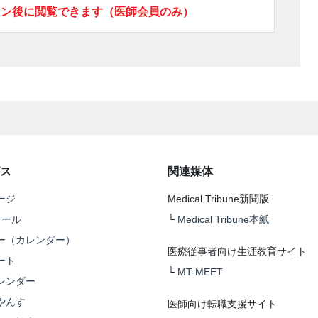
イン後に閲覧できます（医師会員のみ）
ス
関連媒体
ージ
Medical Tribune新聞版
テール
└
Medical Tribune本紙
ー（カレンダー）
医療従事者向け生涯教育サイト
ート
└
MT-MEET
レンダー
やんす
医師向け転職支援サイト