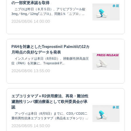
の一部変更承認を取得
ニプロは昨日（８月５日）、アリピプラゾール錠
3mg／6mg／12mg｢ニプロ｣、同散1％「ニプロ」...
2026/08/06 14:00:00
PAHを対象としたTreprostinil Palmitilの12カ
月時点の良好なデータを発表
インスメッドは本日（8月6日）、肺動脈性肺高血圧
症（PAH）を対象に、Treprostinil P...
2026/08/06 13:55:00
エプコリタマブ＋R2併用療法、再発・難治性
濾胞性リンパ腫治療薬として欧州委員会が承
認
アッヴィは本日（8月5日）までに、CD3／CD20二
重特異性抗体エプコリタマブ（商品名エプキンリ）...
2026/08/05 14:50:00