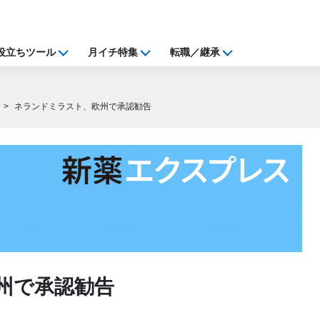
役立ちツール
月イチ特集
転職／継承
ネランドミラスト、欧州で承認勧告
州で承認勧告