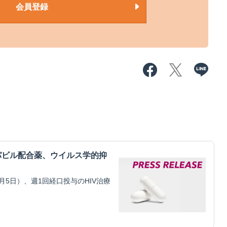
会員登録
パビル配合薬、ウイルス学的抑
5日）、週1回経口投与のHIV治療