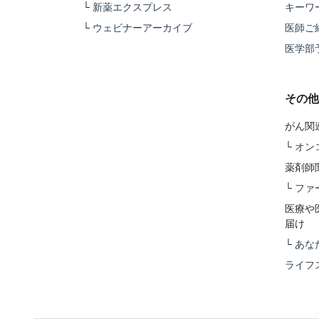
└
新薬エクスプレス
キーワ
└
ウェビナーアーカイブ
医師ご
医学部
その他
がん関
└
オン
薬剤師
└
ファ
医療や
届け
└
あな
ライフ