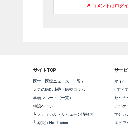
※ コメントはログ
サイトTOP
サービ
医学・医療ニュース（一覧）
マイペ
人気の医師連載・医療コラム
eディ
学会レポート（一覧）
セミナ
特設ページ
アンケ
└
メディカルトリビューン情報局
学会カ
└
感染症Hot Topics
エビで