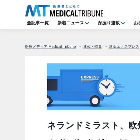
全記事一覧
新着ニュース
深掘り連載
お
医療メディア Medical Tribune
連載・特集
新薬エクスプレス
ネランドミラスト、欧