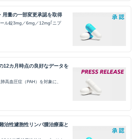
・用量の一部変更承認を取得
錠3mg／6mg／12mg｢ニプ
mitilの12カ月時点の良好なデータを
肺高血圧症（PAH）を対象に、
・難治性濾胞性リンパ腫治療薬と