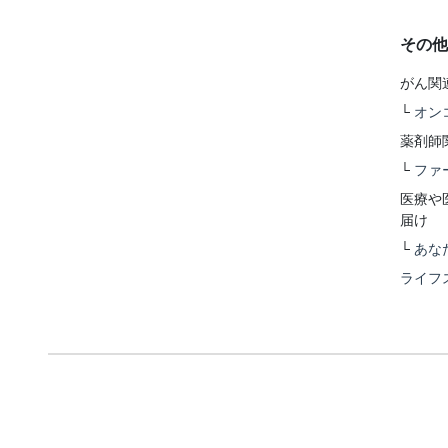
その他
がん関
└
オン
薬剤師
└
ファ
医療や
届け
└
あな
ライフ