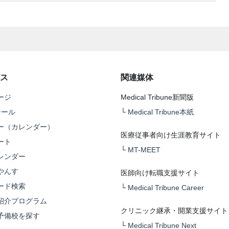
ス
関連媒体
ージ
Medical Tribune新聞版
テール
└
Medical Tribune本紙
ー（カレンダー）
医療従事者向け生涯教育サイト
ート
└
MT-MEET
レンダー
やんす
医師向け転職支援サイト
ード検索
└
Medical Tribune Career
紹介プログラム
クリニック継承・開業支援サイト
予備校を探す
└
Medical Tribune Next