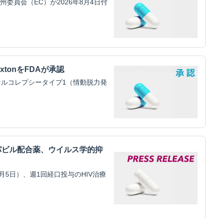
員会（EC）が2026年8月4日付
xtonをFDAが承認
ルコレプシータイプ1（情動脱力発
パビル配合薬、ウイルス学的抑
5日）、週1回経口投与のHIV治療