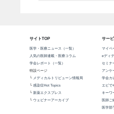
サイトTOP
サービ
医学・医療ニュース（一覧）
マイペ
人気の医師連載・医療コラム
eディ
学会レポート（一覧）
セミナ
特設ページ
アンケ
└
メディカルトリビューン情報局
学会カ
└
感染症Hot Topics
エビで
└
新薬エクスプレス
キーワ
└
ウェビナーアーカイブ
医師ご
医学部