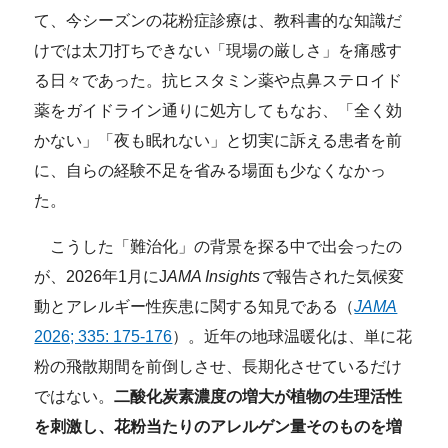
て、今シーズンの花粉症診療は、教科書的な知識だ
けでは太刀打ちできない「現場の厳しさ」を痛感す
る日々であった。抗ヒスタミン薬や点鼻ステロイド
薬をガイドライン通りに処方してもなお、「全く効
かない」「夜も眠れない」と切実に訴える患者を前
に、自らの経験不足を省みる場面も少なくなかっ
た。
こうした「難治化」の背景を探る中で出会ったの
が、2026年1月にJ
AMA Insightsで
報告された気候変
動とアレルギー性疾患に関する知見である（
JAMA
2026; 335: 175-176
）。近年の地球温暖化は、単に花
粉の飛散期間を前倒しさせ、長期化させているだけ
ではない。
二酸化炭素濃度の増大が植物の生理活性
を刺激し、花粉当たりのアレルゲン量そのものを増