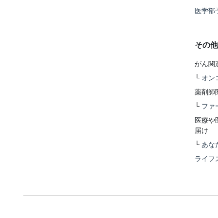
医学部
その他
がん関
└
オン
薬剤師
└
ファ
医療や
届け
└
あな
ライフ