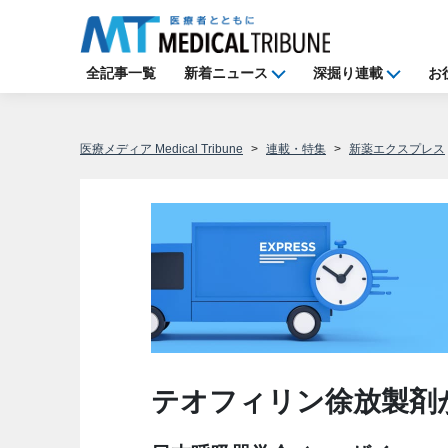
全記事一覧
新着ニュース
深掘り連載
お
医療メディア Medical Tribune
連載・特集
新薬エクスプレス
テオフィリン徐放製剤