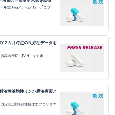
・用量の一部変更承認を取得
錠3mg／6mg／12mg｢ニプ
mitilの12カ月時点の良好なデータを
肺高血圧症（PAH）を対象に、
・難治性濾胞性リンパ腫治療薬と
CD20二重特異性抗体エプコリタマ