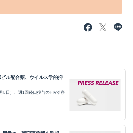
パビル配合薬、ウイルス学的抑
5日）、週1回経口投与のHIV治療