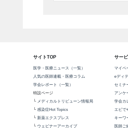
サイトTOP
サービ
医学・医療ニュース（一覧）
マイペ
人気の医師連載・医療コラム
eディ
学会レポート（一覧）
セミナ
特設ページ
アンケ
└
メディカルトリビューン情報局
学会カ
└
感染症Hot Topics
エビで
└
新薬エクスプレス
キーワ
└
ウェビナーアーカイブ
医師ご