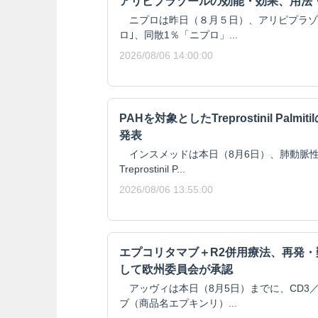
アリピプラゾールの効能・効果、用法
ニプロは昨日（８月５日）、アリピプラゾール
ロ｣、同散1％「ニプロ」...
2026/08/06 14:00:00
PAHを対象としたTreprostinil Pal
発表
インスメッドは本日（8月6日）、肺動脈性
Treprostinil P...
2026/08/06 13:55:00
エプコリタマブ＋R2併用療法、再発
して欧州委員会が承認
アッヴィは本日（8月5日）までに、CD3／
ブ（商品名エプキンリ）...