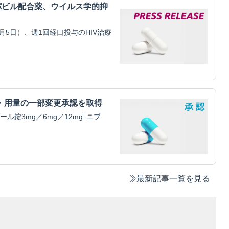
パビル配合薬、ウイルス学的抑
5日）、週1回経口投与のHIV治療
・用量の一部変更承認を取得
錠3mg／6mg／12mg｢ニプ
最新記事一覧を見る