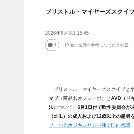
ブリストル・マイヤーズスクイ
2026年6月3日 15:45
1
19
名の医師が参考になったと回答
ブリストル・マイヤーズスクイブと小
マブ
（商品名オプジーボ）と
AVD（
法
について、
6月1日付で欧州委員会が
（cHL）の成人および12歳以上の患者
ブ、小児ホジキンリンパ腫で国内承認