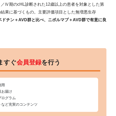
Ⅳ期のcHL診断された12歳以上の患者を対象とした第
T）試験の結果に基づくもの。主要評価項目とした無増悪生存
ベドチン＋AVD群と比べ、ニボルマブ＋AVD群で有意に良
ますぐ
会員登録
を行う
利用
日お届け
プログラム
トなど充実のコンテンツ