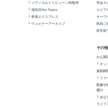
└
メディカルトリビューン情報局
学会カ
└
感染症Hot Topics
エビで
└
新薬エクスプレス
キーワ
└
ウェビナーアーカイブ
医師ご
医学部
その他
がん関
└
オン
薬剤師
└
ファ
医療や
届け
└
あな
ライフ