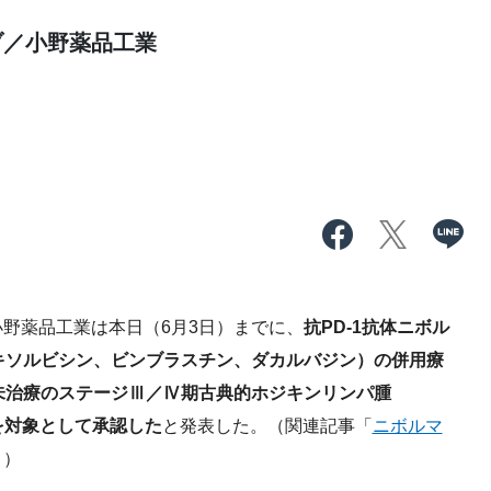
ブ／小野薬品工業
野薬品工業は本日（6月3日）までに、
抗PD-1抗体ニボル
ドキソルビシン、ビンブラスチン、ダカルバジン）の併用療
未治療のステージⅢ／Ⅳ期古典的ホジキンリンパ腫
を対象として承認した
と発表した。（関連記事「
ニボルマ
」）