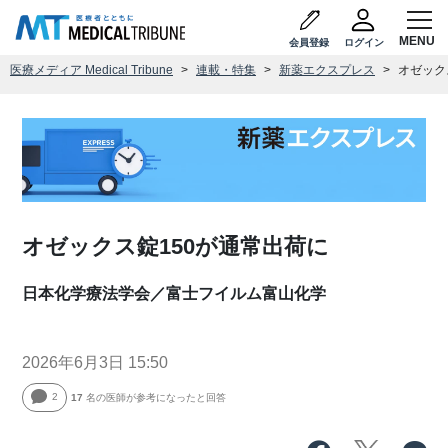
会員登録
ログイン
医療メディア Medical Tribune
連載・特集
新薬エクスプレス
オゼック
オゼックス錠150が通常出荷に
日本化学療法学会／富士フイルム富山化学
2026年6月3日 15:50
2
17
名の医師が参考になったと回答