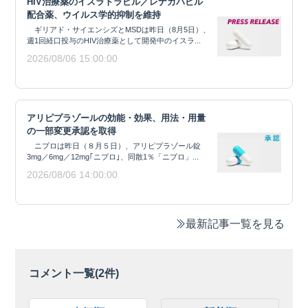
HIV治療薬のイスラトラビル／レナカパビル
配合薬、ウイルス学的抑制を維持
ギリアド・サイエンシズとMSDは昨日（8月5日）、
週1回経口投与のHIV治療薬として開発中のイスラ...
2026/08/06 15:00:00
アリピプラゾールの効能・効果、用法・用量
の一部変更承認を取得
ニプロは昨日（８月５日）、アリピプラゾール錠
3mg／6mg／12mg｢ニプロ｣、同散1％「ニプロ」...
2026/08/06 14:00:00
最新記事一覧を見る
コメント一覧(
2
件)