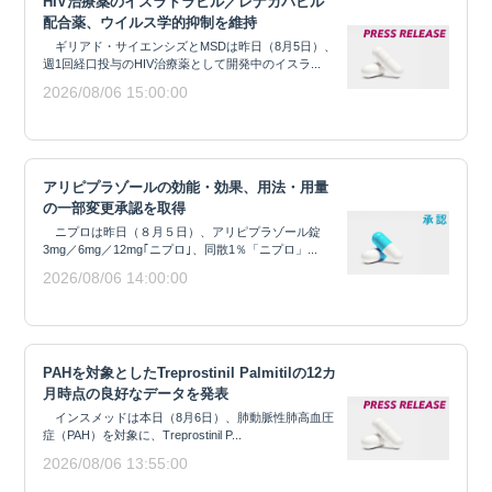
HIV治療薬のイスラトラビル／レナカパビル
配合薬、ウイルス学的抑制を維持
ギリアド・サイエンシズとMSDは昨日（8月5日）、
週1回経口投与のHIV治療薬として開発中のイスラ...
2026/08/06 15:00:00
アリピプラゾールの効能・効果、用法・用量
の一部変更承認を取得
ニプロは昨日（８月５日）、アリピプラゾール錠
3mg／6mg／12mg｢ニプロ｣、同散1％「ニプロ」...
2026/08/06 14:00:00
PAHを対象としたTreprostinil Palmitilの12カ
月時点の良好なデータを発表
インスメッドは本日（8月6日）、肺動脈性肺高血圧
症（PAH）を対象に、Treprostinil P...
2026/08/06 13:55:00