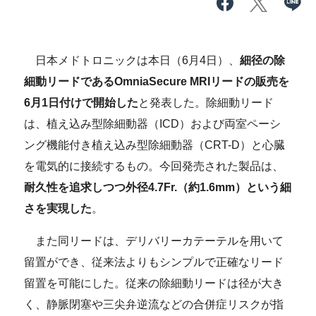
日本メドトロニックは本日（6月4日）、
細径の除
細動リードであるOmniaSecure MRIリードの販売を
6月1日付けで開始した
と発表した。除細動リード
は、植え込み型除細動器（ICD）および両室ペーシ
ング機能付き植え込み型除細動器（CRT-D）と心臓
を電気的に接続するもの。今回発売された製品は、
耐久性を追求しつつ外径4.7Fr.（約1.6mm）という細
さを実現した
。
また同リードは、デリバリーカテーテルを用いて
留置ができ、従来法よりもシンプルで正確なリード
留置を可能にした。従来の除細動リードは径が大き
く、静脈閉塞や三尖弁逆流などの合併症リスクが指