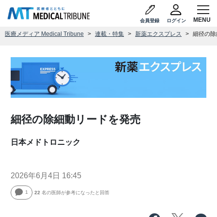
会員登録
ログイン
医療メディア Medical Tribune
連載・特集
新薬エクスプレス
細径の除
細径の除細動リードを発売
日本メドトロニック
2026年6月4日 16:45
1
22
名の医師が参考になったと回答