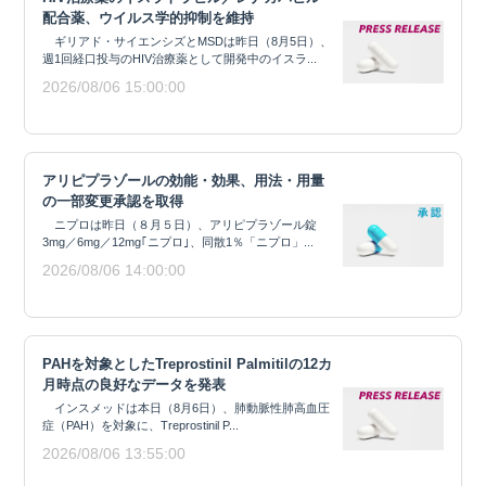
配合薬、ウイルス学的抑制を維持
ギリアド・サイエンシズとMSDは昨日（8月5日）、
週1回経口投与のHIV治療薬として開発中のイスラ...
2026/08/06 15:00:00
アリピプラゾールの効能・効果、用法・用量
の一部変更承認を取得
ニプロは昨日（８月５日）、アリピプラゾール錠
3mg／6mg／12mg｢ニプロ｣、同散1％「ニプロ」...
2026/08/06 14:00:00
PAHを対象としたTreprostinil Palmitilの12カ
月時点の良好なデータを発表
インスメッドは本日（8月6日）、肺動脈性肺高血圧
症（PAH）を対象に、Treprostinil P...
2026/08/06 13:55:00