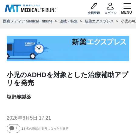
会員登録
ログイン
医療メディア Medical Tribune
連載・特集
新薬エクスプレス
小児のA
小児のADHDを対象とした治療補助アプ
リを発売
塩野義製薬
2026年6月5日 17:21
2
23
名の医師が参考になったと回答