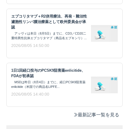
エプコリタマブ＋R2併用療法、再発・難治性
濾胞性リンパ腫治療薬として欧州委員会が承
認
アッヴィは本日（8月5日）までに、CD3／CD20二
重特異性抗体エプコリタマブ（商品名エプキンリ）...
2026/08/05 14:50:00
1日1回経口投与のPCSK9阻害薬enlicitide、
FDAが初承認
MSDは昨日（8月4日）までに、経口PCSK9阻害薬
enlicitide（米国での商品名LIPFE...
2026/08/05 14:40:00
最新記事一覧を見る