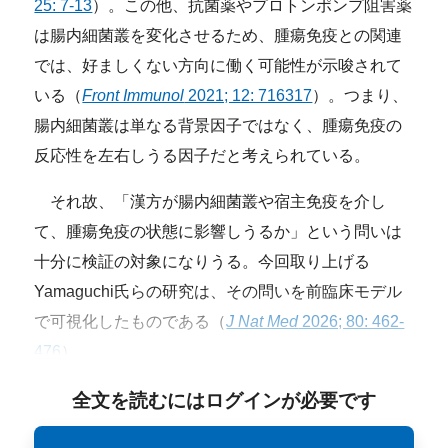
25: 7-13
）。この他、抗菌薬やプロトンポンプ阻害薬
は腸内細菌叢を変化させるため、腫瘍免疫との関連
では、好ましくない方向に働く可能性が示唆されて
いる（
Front Immunol
2021; 12: 716317
）。つまり、
腸内細菌叢は単なる背景因子ではなく、腫瘍免疫の
反応性を左右しうる因子だと考えられている。
それ故、「漢方が腸内細菌叢や宿主免疫を介し
て、腫瘍免疫の状態に影響しうるか」という問いは
十分に検証の対象になりうる。今回取り上げる
Yamaguchi氏らの研究は、その問いを前臨床モデル
で可視化したものである（
J Nat Med
2026; 80: 462-
476
）。
全文を読むにはログインが必要です