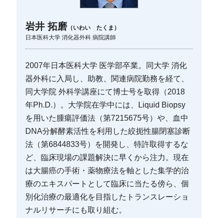
岩井 拓磨
（いわい たくま）
日本医科大学 消化器外科 病院講師
2007年日本医科大学 医学部卒業。同大学 消化
器外科に入局し、助教、関連病院勤務を経て、
同大学院 外科学講座にて博士号を取得（2018
年Ph.D.）。大学院在学中には、Liquid Biopsy
を用いた腫瘍評価法（第7215675号）や、血中
DNA分解酵素活性を利用した絞扼性腸閉塞診断
法（第6844833号）を開発し、特許取得するな
ど、臨床現場の課題解決に早くから注力。現在
は大腸癌の手術・薬物療法を軸とした集学的治
療のエキスパートとして臨床に当たる傍ら、個
別化治療の最適化を目指したトランスレーショ
ナルリサーチにも取り組む。