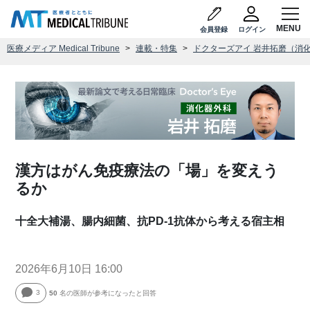
会員登録
ログイン
医療メディア Medical Tribune
連載・特集
ドクターズアイ 岩井拓磨（消
漢方はがん免疫療法の「場」を変えう
るか
十全大補湯、腸内細菌、抗PD-1抗体から考える宿主相
2026年6月10日 16:00
3
50
名の医師が参考になったと回答