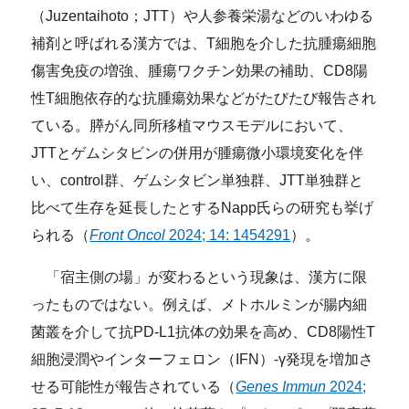
（Juzentaihoto；JTT）や人参養栄湯などのいわゆる
補剤と呼ばれる漢方では、T細胞を介した抗腫瘍細胞
傷害免疫の増強、腫瘍ワクチン効果の補助、CD8陽
性T細胞依存的な抗腫瘍効果などがたびたび報告され
ている。膵がん同所移植マウスモデルにおいて、
JTTとゲムシタビンの併用が腫瘍微小環境変化を伴
い、control群、ゲムシタビン単独群、JTT単独群と
比べて生存を延長したとするNapp氏らの研究も挙げ
られる（
Front Oncol
2024; 14: 1454291
）。
「宿主側の場」が変わるという現象は、漢方に限
ったものではない。例えば、メトホルミンが腸内細
菌叢を介して抗PD-L1抗体の効果を高め、CD8陽性T
細胞浸潤やインターフェロン（IFN）-γ発現を増加さ
せる可能性が報告されている（
Genes Immun
2024;