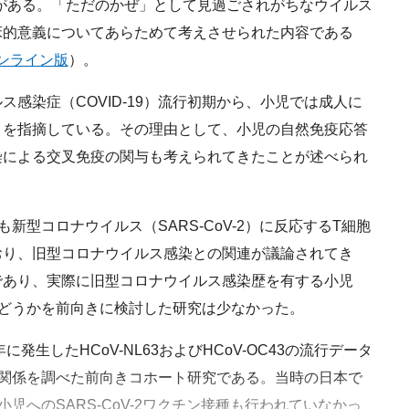
ことがある。「ただのかぜ」として見過ごされがちなウイルス
床的意義についてあらためて考えさせられた内容である
オンライン版
）。
感染症（COVID-19）流行初期から、小児では成人に
とを指摘している。その理由として、小児の自然免疫応答
染による
交叉
免疫の関与も考えられてきたことが述べられ
も
新型コロナウイルス（SARS-CoV-2）
に反応するT細胞
おり、旧型コロナウイルス感染との関連が議論されてき
であり、実際に旧型コロナウイルス感染歴を有する小児
いかどうかを前向きに検討した研究は少なかった。
生したHCoV-NL63およびHCoV-OC43の流行データ
との関係を調べた前向きコホート研究である。当時の日本で
、小児への
SARS-CoV-2
ワクチン接種も行われていなかっ