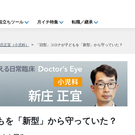
役立ちツール
月イチ特集
転職／継承
新庄正宜（小児科）
「旧型」コロナが子どもを「新型」から守っていた？
もを「新型」から守っていた？