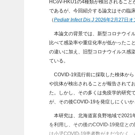
HCoV-HKU1の4種類が検出される
であるが、今回紹介する論文はその臨
（
Pediatr Infect Dis J
2026年2月27日
本論文の背景では、新型コロナウイルス
比べて感染率や重症化率が低
かった
こ
の違いに加え、旧型コロナウイルス感
ている。
COVID-19流行前に採取した検体から
や抗体が検出されることが報告されて
た。しかし、その多くは免疫学的研究
が、その後COVID-19を発症しにく
本研究は、北海道富良野地域で2021年に発
を利用し、その後のCOVID-19発症
は小児COVID-19患者数がまだ少なく