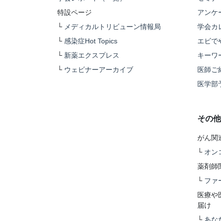
特設ページ
アンケ
└
メディカルトリビューン情報局
学会カ
└
感染症Hot Topics
エビで
└
新薬エクスプレス
キーワ
└
ウェビナーアーカイブ
医師ご
医学部
その他
がん関
└
オン
薬剤師
└
ファ
医療や
届け
└
あな