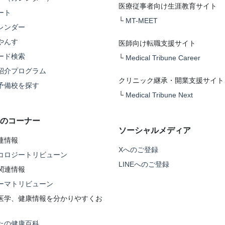
医療従事者向け生涯教育サイト
ート
└
MT-MEET
レンダー
やんす
医師向け転職支援サイト
ード検索
└
Medical Tribune Career
紹介プログラム
クリニック継承・開業支援サイト
予備校を探す
└
Medical Tribune Next
のコーナー
ソーシャルメディア
連情報
Xへのご登録
コロジートリビューン
LINEへのご登録
関連情報
ーマトリビューン
医学、健康情報を分かりやすくお
たの健康百科