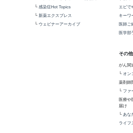
└
感染症Hot Topics
エビで
└
新薬エクスプレス
キーワ
└
ウェビナーアーカイブ
医師ご
医学部
その他
がん関
└
オン
薬剤師
└
ファ
医療や
届け
└
あな
ライフ