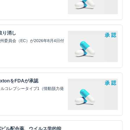
取り消し
員会（EC）が2026年8月4日付
xtonをFDAが承認
ルコレプシータイプ1（情動脱力発
パビル配合薬、ウイルス学的抑