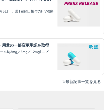
5日）、週1回経口投与のHIV治療
・用量の一部変更承認を取得
錠3mg／6mg／12mg｢ニプ
最新記事一覧を見る