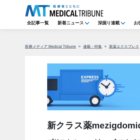
全記事一覧
新着ニュース
深掘り連載
お
医療メディア Medical Tribune
連載・特集
新薬エクスプレス
新クラス薬mezigdo