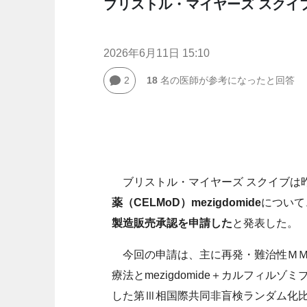
ブリストル・マイヤーズ スクイ
2026年6月11日 15:10
2
18
名の医師が参考になったと回答
ブリストル・マイヤーズ スクイブは昨
薬（CELMoD）mezigdomide
について
製造販売承認を申請した
と発表した。
今回の申請は、主に再発・難治性ＭＭ
療法とmezigdomide＋カルフィ
した第Ⅲ相国際共同非盲検ランダム化比較