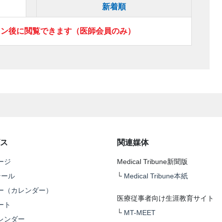
新着順
イン後に閲覧できます（医師会員のみ）
ス
関連媒体
ージ
Medical Tribune新聞版
テール
└
Medical Tribune本紙
ー（カレンダー）
医療従事者向け生涯教育サイト
ート
└
MT-MEET
レンダー