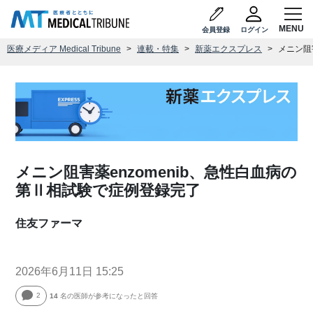
会員登録
ログイン
医療メディア Medical Tribune
連載・特集
新薬エクスプレス
メニン阻
メニン阻害薬enzomenib、急性白血病の
第Ⅱ相試験で症例登録完了
住友ファーマ
2026年6月11日 15:25
2
14
名の医師が参考になったと回答