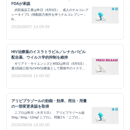
FDAが承認
武田薬品工業は昨日（8月6日）、成人のナルコレプ
シータイプ1（情動脱力発作を伴うナルコレプシー；
N...
2026/08/07 14:09:09
HIV治療薬のイスラトラビル／レナカパビル
配合薬、ウイルス学的抑制を維持
ギリアド・サイエンシズとMSDは昨日（8月5日）、
週1回経口投与のHIV治療薬として開発中のイスラ...
2026/08/06 15:00:00
アリピプラゾールの効能・効果、用法・用量
の一部変更承認を取得
ニプロは昨日（８月５日）、アリピプラゾール錠
3mg／6mg／12mg｢ニプロ｣、同散1％「ニプロ」...
2026/08/06 14:00:00