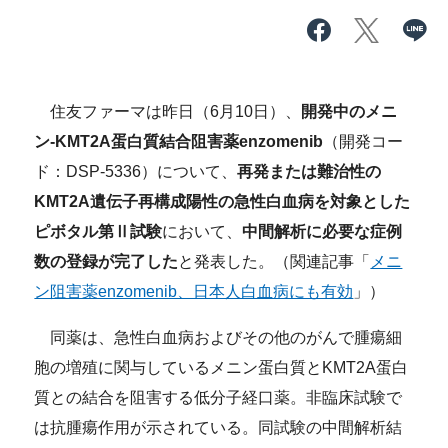
住友ファーマは昨日（6月10日）、
開発中のメニ
ン-KMT2A蛋白質結合阻害薬enzomenib
（開発コー
ド：DSP-5336）について、
再発または難治性の
KMT2A遺伝子再構成陽性の急性白血病を対象とした
ピボタル第Ⅱ試験
において、
中間解析に必要な症例
数の登録が完了した
と発表した。（関連記事「
メニ
ン阻害薬enzomenib、日本人白血病にも有効
」）
同薬は、急性白血病およびその他のがんで腫瘍細
胞の増殖に関与しているメニン蛋白質とKMT2A蛋白
質との結合を阻害する低分子経口薬。非臨床試験で
は抗腫瘍作用が示されている。同試験の中間解析結