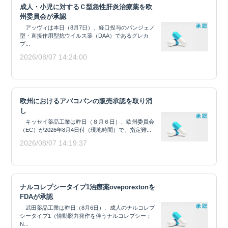
成人・小児に対するＣ型急性肝炎治療薬を欧
州委員会が承認
アッヴィは本日（8月7日）、経口投与のパンジェノ
型・直接作用型抗ウイルス薬（DAA）であるグレカ
プ...
2026/08/07 14:24:00
欧州におけるアバコパンの販売承認を取り消
し
キッセイ薬品工業は昨日（８月６日）、欧州委員会
（EC）が2026年8月4日付（現地時間）で、指定難...
2026/08/07 14:19:37
ナルコレプシータイプ1治療薬oveporextonを
FDAが承認
武田薬品工業は昨日（8月6日）、成人のナルコレプ
シータイプ1（情動脱力発作を伴うナルコレプシー；
N...