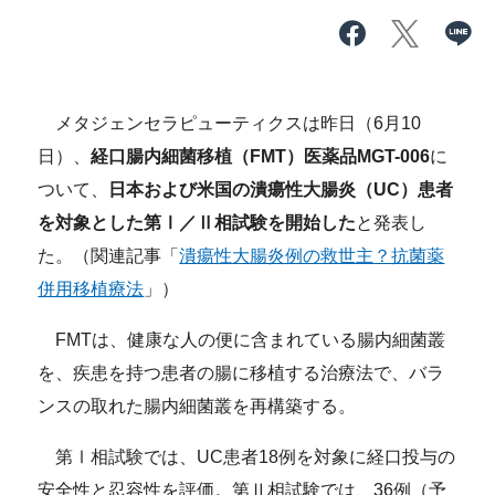
メタジェンセラピューティクスは昨日（6月10
日）、
経口腸内細菌移植（FMT）医薬品MGT-006
に
ついて、
日本および米国の潰瘍性大腸炎（UC）患者
を対象とした第Ⅰ／Ⅱ相試験を開始した
と発表し
た。（関連記事「
潰瘍性大腸炎例の救世主？抗菌薬
併用移植療法
」）
FMTは、健康な人の便に含まれている腸内細菌叢
を、疾患を持つ患者の腸に移植する治療法で、バラ
ンスの取れた腸内細菌叢を再構築する。
第Ⅰ相試験では、UC患者18例を対象に経口投与の
安全性と忍容性を評価。第Ⅱ相試験では、36例（予