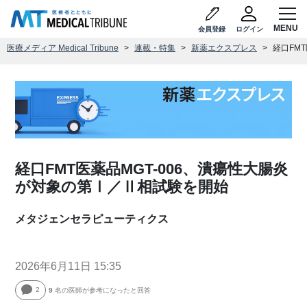
会員登録
ログイン
医療メディア Medical Tribune
連載・特集
新薬エクスプレス
経口FM
経口FMT医薬品MGT-006、潰瘍性大腸炎
が対象の第Ⅰ／Ⅱ相試験を開始
メタジェンセラピューティクス
2026年6月11日 15:35
2
9
名の医師が参考になったと回答