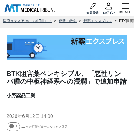
会員登録
ログイン
医療メディア Medical Tribune
連載・特集
新薬エクスプレス
BTK阻
BTK阻害薬ベレキシブル、「悪性リン
パ腫の中枢神経系への浸潤」で追加申請
小野薬品工業
2026年6月12日 14:00
2
11
名の医師が参考になったと回答