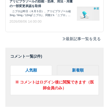
アリピプラゾールの効能・効果、用法・用量
の一部変更承認を取得
ニプロは昨日（８月５日）、アリピプラゾール錠
3mg／6mg／12mg｢ニプロ｣、同散1％「ニプロ」...
2026/08/06 14:00:00
最新記事一覧を見る
コメント一覧(
2
件)
人気順
新着順
※ コメントはログイン後に閲覧できます（医
師会員のみ）