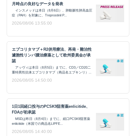
月時点の良好なデータを発表
インスメッドは本日（8月6日）、肺動脈性肺高血圧
症（PAH）を対象に、Treprostinil P...
2026/08/06 13:55:00
エプコリタマブ＋R2併用療法、再発・難治性
濾胞性リンパ腫治療薬として欧州委員会が承
認
アッヴィは本日（8月5日）までに、CD3／CD20二
重特異性抗体エプコリタマブ（商品名エプキンリ）...
2026/08/05 14:50:00
1日1回経口投与のPCSK9阻害薬enlicitide、
FDAが初承認
MSDは昨日（8月4日）までに、経口PCSK9阻害薬
enlicitide（米国での商品名LIPFE...
2026/08/05 14:40:00