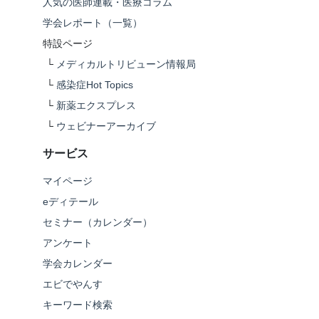
人気の医師連載・医療コラム
学会レポート（一覧）
特設ページ
└
メディカルトリビューン情報局
└
感染症Hot Topics
└
新薬エクスプレス
└
ウェビナーアーカイブ
サービス
マイページ
eディテール
セミナー（カレンダー）
アンケート
学会カレンダー
エビでやんす
キーワード検索