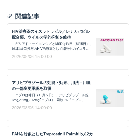
関連記事
HIV治療薬のイスラトラビル／レナカパビル
配合薬、ウイルス学的抑制を維持
ギリアド・サイエンシズとMSDは昨日（8月5日）、
週1回経口投与のHIV治療薬として開発中のイスラ...
2026/08/06 15:00:00
アリピプラゾールの効能・効果、用法・用量
の一部変更承認を取得
ニプロは昨日（８月５日）、アリピプラゾール錠
3mg／6mg／12mg｢ニプロ｣、同散1％「ニプロ」...
2026/08/06 14:00:00
PAHを対象としたTreprostinil Palmitilの12カ