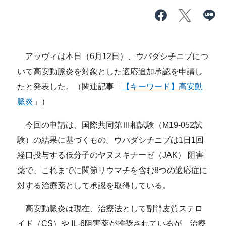
アッヴィは本日（6月12日）、ウパダシチニブにつ
いて高安動脈炎を対象とした適応追加承認を申請し
たと発表した。（関連記事「
【キーワード】高安動
脈炎
」）
今回の申請は、国際共同第Ⅲ相試験（M19-052試
験）の結果に基づくもの。ウパダシチニブは1日1回
経口投与する低分子のヤヌスキナーゼ（JAK） 阻害
薬で、これまでに関節リウマチを含む8つの適応症に
対する治療薬として承認を取得している。
高安動脈炎は現在、治療法として副腎皮質ステロ
イド（CS）や IL-6阻害薬が推奨されているが、治療