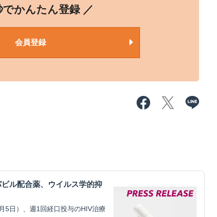
0秒でかんたん登録 ／
会員登録
パビル配合薬、ウイルス学的抑
5日）、週1回経口投与のHIV治療