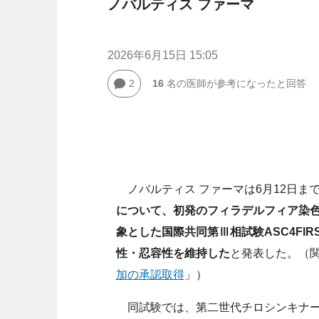
ノバルティス ファーマ
2026年6月15日 15:05
2
16
名の医師が参考になったと回答
ノバルティス ファーマは6月12日ま
について、初発のフィラデルフィア染色体
象とした国際共同第Ⅲ相試験ASC4FI
性・忍容性を維持した
と発表した。（
加の承認取得
」）
同試験では、第二世代チロシンキナーゼ