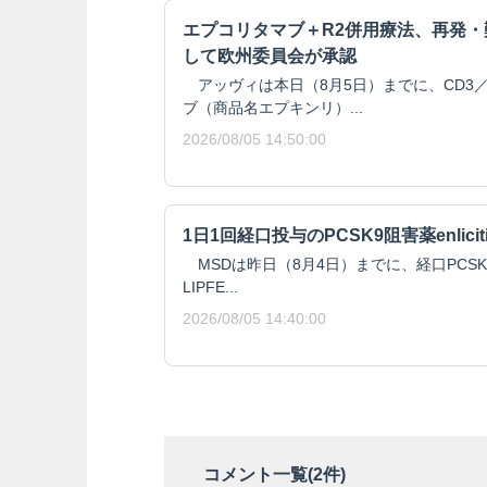
エプコリタマブ＋R2併用療法、再発
して欧州委員会が承認
アッヴィは本日（8月5日）までに、CD3／
ブ（商品名エプキンリ）...
2026/08/05 14:50:00
1日1回経口投与のPCSK9阻害薬enlici
MSDは昨日（8月4日）までに、経口PCSK9阻
LIPFE...
2026/08/05 14:40:00
コメント一覧(
2
件)