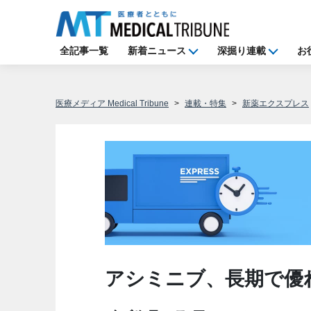
全記事一覧
新着ニュース
深掘り連載
お
医療メディア Medical Tribune
連載・特集
新薬エクスプレス
アシミニブ、長期で優