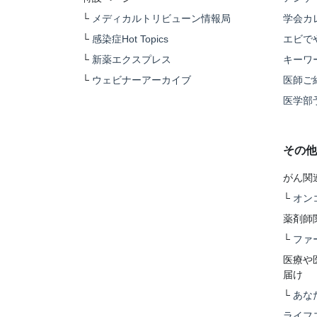
└
メディカルトリビューン情報局
学会カ
└
感染症Hot Topics
エビで
└
新薬エクスプレス
キーワ
└
ウェビナーアーカイブ
医師ご
医学部
その他
がん関
└
オン
薬剤師
└
ファ
医療や
届け
└
あな
ライフ