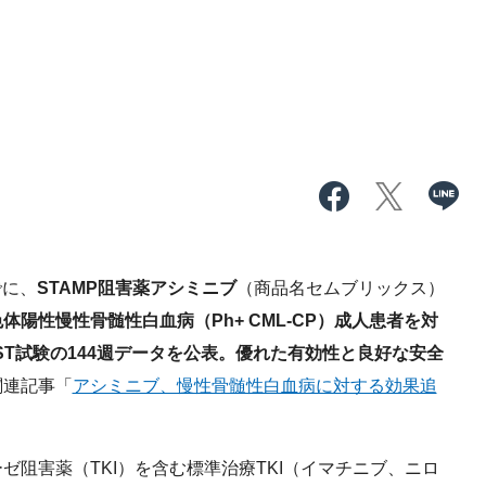
でに、
STAMP阻害薬アシミニブ
（商品名セムブリックス）
陽性慢性骨髄性白血病（Ph+ CML-CP）成人患者を対
RST試験の144週データを公表。優れた有効性と良好な安全
関連記事「
アシミニブ、慢性骨髄性白血病に対する効果追
阻害薬（TKI）を含む標準治療TKI（イマチニブ、ニロ