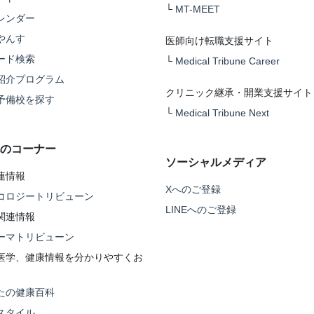
└
MT-MEET
レンダー
やんす
医師向け転職支援サイト
ード検索
└
Medical Tribune Career
紹介プログラム
クリニック継承・開業支援サイト
予備校を探す
└
Medical Tribune Next
のコーナー
ソーシャルメディア
連情報
Xへのご登録
コロジートリビューン
LINEへのご登録
関連情報
ーマトリビューン
医学、健康情報を分かりやすくお
たの健康百科
スタイル