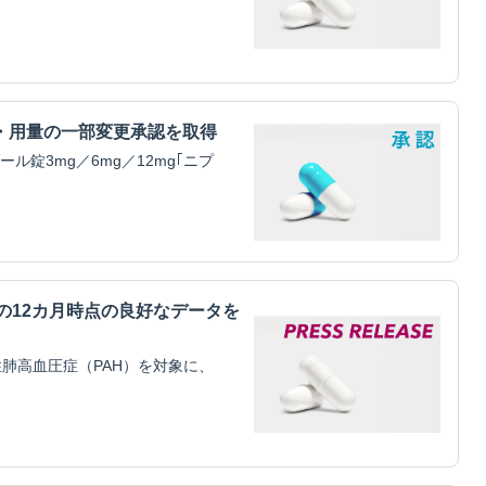
・用量の一部変更承認を取得
錠3mg／6mg／12mg｢ニプ
mitilの12カ月時点の良好なデータを
肺高血圧症（PAH）を対象に、