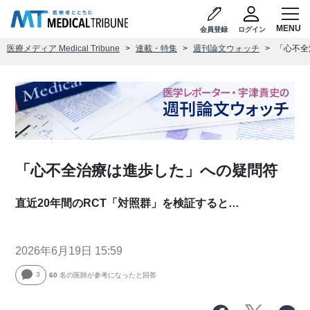
会員登録
ログイン
医療メディア Medical Tribune
連載・特集
週刊論文ウォッチ
「心不全
「心不全治療は進歩した」への疑問符
直近20年間のRCT「対照群」を検証すると…
2026年6月19日 15:59
3
60
名の医師が参考になったと回答