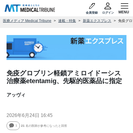
会員登録
ログイン
医療メディア Medical Tribune
連載・特集
新薬エクスプレス
免疫グロ
免疫グロブリン軽鎖アミロイドーシス
治療薬etentamig、先駆的医薬品に指定
アッヴィ
2026年6月24日 16:45
1
21
名の医師が参考になったと回答