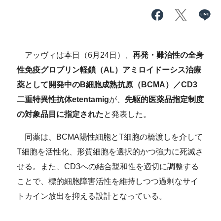
アッヴィは本日（6月24日）、
再発・難治性の全身
性免疫グロブリン軽鎖（AL）アミロイドーシス治療
薬として開発中のB細胞成熟抗原（BCMA）／CD3
二重特異性抗体etentamig
が、
先駆的医薬品指定制度
の対象品目に指定された
と発表した。
同薬は、BCMA陽性細胞とT細胞の橋渡しを介して
T細胞を活性化、形質細胞を選択的かつ強力に死滅さ
せる。また、CD3への結合親和性を適切に調整する
ことで、標的細胞障害活性を維持しつつ過剰なサイ
トカイン放出を抑える設計となっている。