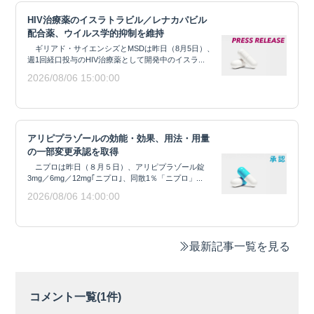
HIV治療薬のイスラトラビル／レナカパビル
配合薬、ウイルス学的抑制を維持
ギリアド・サイエンシズとMSDは昨日（8月5日）、
週1回経口投与のHIV治療薬として開発中のイスラ...
2026/08/06 15:00:00
アリピプラゾールの効能・効果、用法・用量
の一部変更承認を取得
ニプロは昨日（８月５日）、アリピプラゾール錠
3mg／6mg／12mg｢ニプロ｣、同散1％「ニプロ」...
2026/08/06 14:00:00
最新記事一覧を見る
コメント一覧(
1
件)