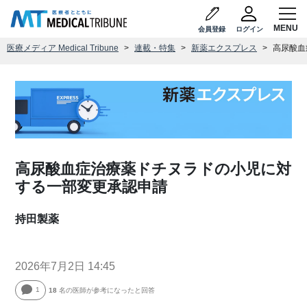
会員登録
ログイン
医療メディア Medical Tribune
連載・特集
新薬エクスプレス
高尿酸血
高尿酸血症治療薬ドチヌラドの小児に対
する一部変更承認申請
持田製薬
2026年7月2日 14:45
1
18
名の医師が参考になったと回答