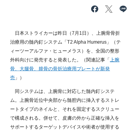
日本ストライカーは昨日（7月1日）、上腕骨骨折
治療用の髄内釘システム「T2 Alpha Humerus」（テ
ィーツーアルファ・ヒューメラス）を、全国の整形
外科向けに発売すると発表した。（関連記事「
上腕
骨、大腿骨、腓骨の骨折治療用プレートが新発
売
」）
同システムは、上腕骨に対応した髄内釘システ
ム。上腕骨近位中央部から髄腔内に挿入するストレ
ートタイプのネイルと、それを固定するスクリュー
で構成される。併せて、皮膚の外から正確な挿入を
サポートするターゲットデバイスや術者が使用する