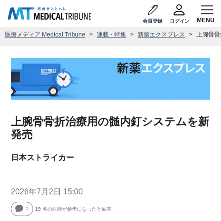
会員登録
ログイン
医療メディア Medical Tribune
連載・特集
新薬エクスプレス
上腕骨骨
上腕骨骨折治療用の髄内釘システムを新
発売
日本ストライカー
2026年7月2日 15:00
1
19
名の医師が参考になったと回答