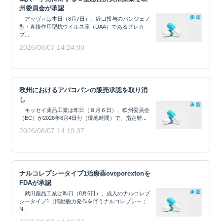
州委員会が承認
アッヴィは本日（8月7日）、経口投与のパンジェノ
型・直接作用型抗ウイルス薬（DAA）であるグレカ
プ...
2026/08/07 14:24:00
欧州におけるアバコパンの販売承認を取り消
し
キッセイ薬品工業は昨日（８月６日）、欧州委員会
（EC）が2026年8月4日付（現地時間）で、指定難...
2026/08/07 14:19:37
ナルコレプシータイプ1治療薬oveporextonを
FDAが承認
武田薬品工業は昨日（8月6日）、成人のナルコレプ
シータイプ1（情動脱力発作を伴うナルコレプシー；
N...