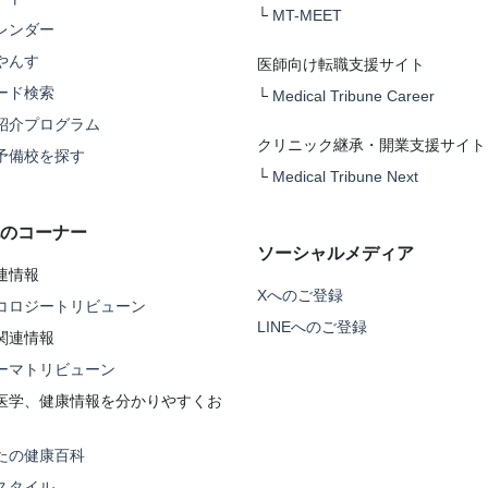
└
MT-MEET
レンダー
やんす
医師向け転職支援サイト
ード検索
└
Medical Tribune Career
紹介プログラム
クリニック継承・開業支援サイト
予備校を探す
└
Medical Tribune Next
のコーナー
ソーシャルメディア
連情報
Xへのご登録
コロジートリビューン
LINEへのご登録
関連情報
ーマトリビューン
医学、健康情報を分かりやすくお
たの健康百科
スタイル