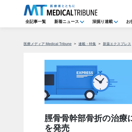
全記事一覧
新着ニュース
深掘り連載
お
医療メディア Medical Tribune
連載・特集
新薬エクスプレス
脛骨骨幹部骨折の治療
を発売