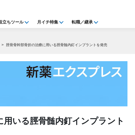
役立ちツール
月イチ特集
転職／継承
脛骨骨幹部骨折の治療に用いる脛骨髄内釘インプラントを発売
に用いる脛骨髄内釘インプラント