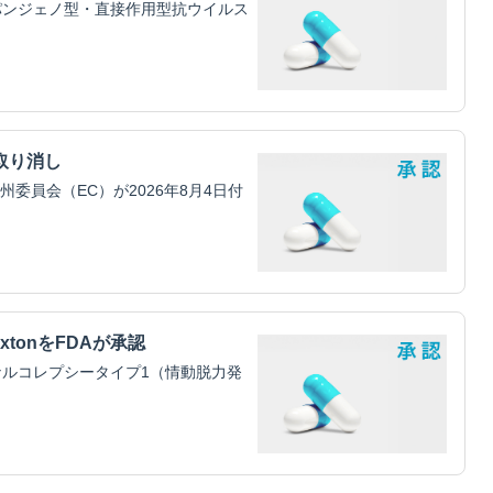
パンジェノ型・直接作用型抗ウイルス
取り消し
員会（EC）が2026年8月4日付
xtonをFDAが承認
ルコレプシータイプ1（情動脱力発