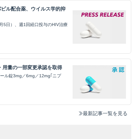
パビル配合薬、ウイルス学的抑
5日）、週1回経口投与のHIV治療
・用量の一部変更承認を取得
錠3mg／6mg／12mg｢ニプ
最新記事一覧を見る