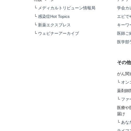
└
メディカルトリビューン情報局
学会カ
└
感染症Hot Topics
エビで
└
新薬エクスプレス
キーワ
└
ウェビナーアーカイブ
医師ご
医学部
その他
がん関
└
オン
薬剤師
└
ファ
医療や
届け
└
あな
ライフ