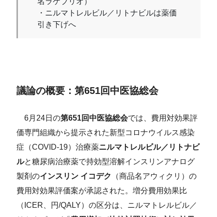
名ラゲブリオ）
・ニルマトレルビル／リトナビルは薬価
引き下げへ
議論の概要：第651回中医協総会
6月24日の
第651回中医協総会
では、費用対効果評
価専門組織から提示された新型コロナウイルス感染
症（COVID-19）治療薬
ニルマトレルビル／リトナビ
ル
と糖尿病治療薬で持効型溶解インスリンアナログ
製剤の
インスリン イコデク
（商品名アウィクリ）の
費用対効果評価案が承認された。増分費用効果比
（ICER、円/QALY）の区分は、ニルマトレルビル／