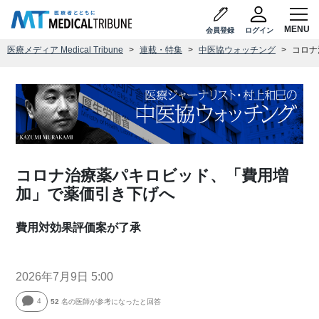
会員登録
ログイン
医療メディア Medical Tribune
連載・特集
中医協ウォッチング
コロナ
コロナ治療薬パキロビッド、「費用増
加」で薬価引き下げへ
費用対効果評価案が了承
2026年7月9日 5:00
4
52
名の医師が参考になったと回答