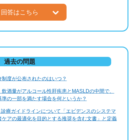
回答はこちら
です！
過去の問題
許制度が公布されたのはいつ？
療ケースは2019
飲酒量がアルコール性肝疾患とMASLDの中間で、
医師への協力要請
基準の一部を満たす場合を何というか？
医師が協力した。
、診療ガイドラインについて「エビデンスのシステマ
者ケアの最適化を目的とする推奨を含む文書」と定義