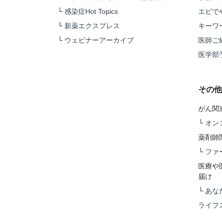
└
感染症Hot Topics
エビで
└
新薬エクスプレス
キーワ
└
ウェビナーアーカイブ
医師ご
医学部
その他
がん関
└
オン
薬剤師
└
ファ
医療や
届け
└
あな
ライフ