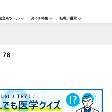
役立ちツール
月イチ特集
転職／継承
76