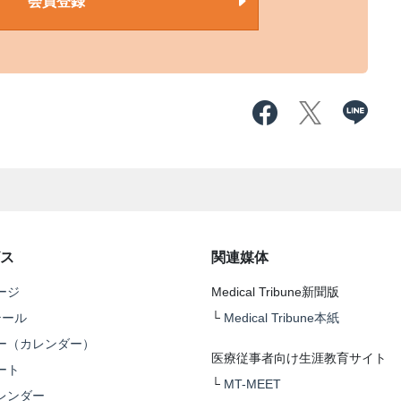
会員登録
ス
関連媒体
ージ
Medical Tribune新聞版
テール
└
Medical Tribune本紙
ー（カレンダー）
医療従事者向け生涯教育サイト
ート
└
MT-MEET
レンダー