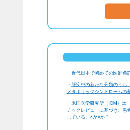
正解は
② 約200件
・
近代日本で初めての医師免
日本航空（JAL）における機内医
・
肝疾患の新たな分類のうち、
年度に596件発生し、そのうち
メタボリックシンドロームの
を行ったのは191件、243人の
・
米国医学研究所（IOM）は
チックレビューに基づき、患
している。○か×か？