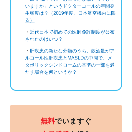
いますか」というドクターコールの年間発
生頻度は？（2019年度、日本航空機内に限
る）
・
近代日本で初めての医師免許制度が公布
されたのはいつ？
・
肝疾患の新たな分類のうち、飲酒量がア
ルコール性肝疾患とMASLDの中間で、メ
タボリックシンドロームの基準の一部を満
たす場合を何というか？
正解は
① ×
です！
日本航空（JAL）のドクターズキットでは、リ
ドカイン注射、ドパミン注射、メチルエルゴメ
無料
でいますぐ
トリン注射、オフロキサシン錠は国際線にのみ