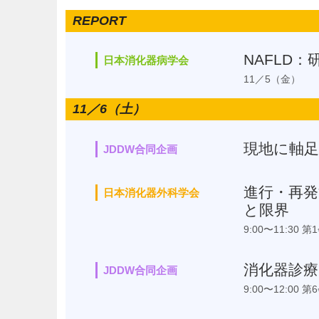
REPORT
NAFLD
日本消化器病学会
11／5（金）
11／6（土）
現地に軸
JDDW合同企画
進行・再発消化
日本消化器外科学会
と限界
9:00〜11:30 第
消化器診
JDDW合同企画
9:00〜12:00 第