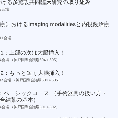
おける多施設共同臨床研究の取り組み
第9会場
におけるimaging modalitiesと内視鏡治療
け
第11会場
管1：上部の次は大腸挿入！
 第14会場 （神戸国際会議場504＋505）
管2：もっと短く大腸挿入！
0 第14会場 （神戸国際会議場504＋505）
1：ベーシックコース （手術器具の扱い方・
合結紮の基本）
 第14会場 （神戸国際会議場501＋502）