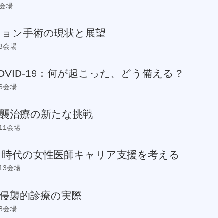
9会場
ション手術の現状と展望
第3会場
OVID-19：何が起こった、どう備える？
第6会場
侵襲治療の新たな挑戦
第11会場
ン時代の女性医師キャリア支援を考える
第13会場
侵襲的診療の実際
第8会場