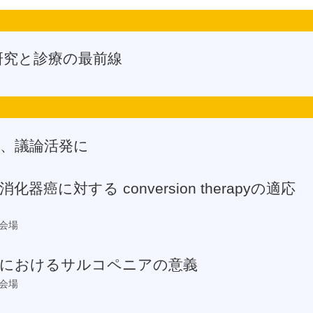
：研究と診療の最前線
足、議論活発に
器癌に対する conversion therapyの適応
1会場
療におけるサルコペニアの意義
6会場