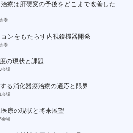
ス治療は肝硬変の予後をどこまで改善した
7会場
ションをもたらす内視鏡機器開発
9会場
度の現状と課題
13会場
対する消化器癌治療の適応と限界
第1会場
ム医療の現状と将来展望
第6会場