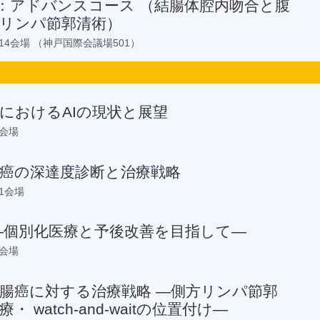
2：アドバンスコース （結腸体腔内吻合と腹
方リンパ節郭清術）
0 第14会場 （神戸国際会議場501）
におけるAIの現状と展望
6会場
癌の深達度診断と治療戦略
11会場
―個別化医療と予後改善を目指して―
2会場
腸癌に対する治療戦略 ―側方リンパ節郭
・ watch-and-waitの位置付け―