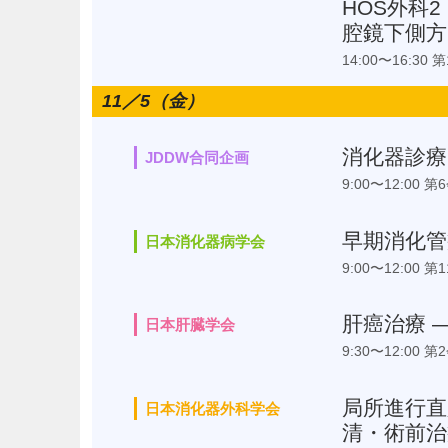
HOS外科
腔鏡下側
14:00〜16:3
11／5（金）
消化器診療
JDDW合同企画
9:00〜12:00 第
早期消化管
日本消化器病学会
9:00〜12:00 第
肝癌治療 
日本肝臓学会
9:30〜12:00 第
局所進行直
日本消化器外科学会
清・術前治療