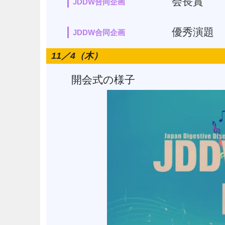
会長賞
JDDW合同企画
優秀演題
JDDW合同企画
11／4（木）
開会式の様子