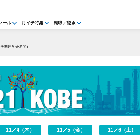
ツール
月イチ特集
転職／継承
消化器関連学会週間）
11／4（木）
11／5（金）
11／6（土）