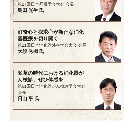
第27回日本肝臓学会大会 会長
島田 光生 氏
好奇心と探求心が新たな消化
器医療を切り開く
第21回日本消化器外科学会大会 会長
大段 秀樹 氏
変革の時代における消化器が
ん検診、ぜひ体感を
第61回日本消化器がん検診学会大会
会長
日山 亨 氏