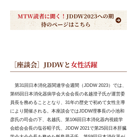
MTW読者に聞く！
JDDW2023への期
待のページはこちら
［座談会］JDDWと
女性活躍
第31回日本消化器関連学会週間（JDDW 2023）では、
第65回日本消化器病学会大会会長の名越澄子氏が運営委
員長を務めることとなり、31年の歴史で初めて女性主導
により開催される。本座談会ではJDDW理事長の小池和
彦氏の司会の下、名越氏、第106回日本消化器内視鏡学
会総会会長の塩谷昭子氏、JDDW 2021で第25回日本肝臓
学会大会会長を務めた飯島尋子氏、第59回日本消化器が