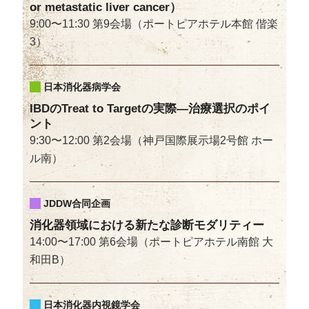
or metastatic liver cancer）
9:00〜11:30 第9会場（ポートピアホテル本館 偕楽
3）
日本消化器病学会
IBDのTreat to Targetの実際―治療選択のポイ
ント
9:30〜12:00 第2会場（神戸国際展示場2号館 ホー
ル南）
JDDW合同企画
消化器領域における新たな診断モダリティー
14:00〜17:00 第6会場（ポートピアホテル南館 大
和田B）
日本消化器内視鏡学会