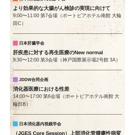
より効果的な大腸がん検診の実現に向けて
9:00〜11:00 第7会場（ポートピアホテル南館 大輪
田C）
日本肝臓学会
肝疾患に対する再生医療のNew normal
9:30〜12:00 第3会場（神戸国際展示場2号館 3A）
JDDW合同企画
消化器医療における性差
14:00〜17:00 第6会場（ポートピアホテル南館 大
輪田B）
日本消化器内視鏡学会
（JGES Core Session）上部消化管腫瘍性病変