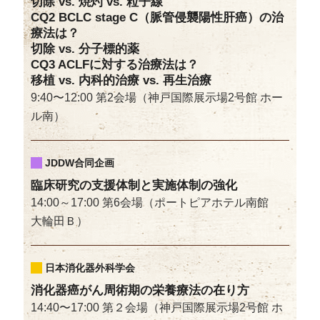
切除 vs. 焼灼 vs. 粒子線
CQ2 BCLC stage C（脈管侵襲陽性肝癌）の治
療法は？
切除 vs. 分子標的薬
CQ3 ACLFに対する治療法は？
移植 vs. 内科的治療 vs. 再生治療
9:40〜12:00 第2会場（神戸国際展示場2号館 ホー
ル南）
JDDW合同企画
臨床研究の支援体制と実施体制の強化
14:00～17:00 第6会場（ポートピアホテル南館
大輪田Ｂ）
日本消化器外科学会
消化器癌がん周術期の栄養療法の在り方
14:40〜17:00 第２会場（神戸国際展示場2号館 ホ