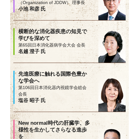
（Organization of JDDW） 理事長
小池 和彦 氏
横断的な消化器疾患の知見で
学びを深めて
第65回日本消化器病学会大会 会長
名越 澄子 氏
先進医療に触れる国際色豊か
な学会へ
第106回日本消化器内視鏡学会総会
会長
塩谷 昭子 氏
New normal時代の肝臓学、多
様性を生かしてさらなる進歩
を