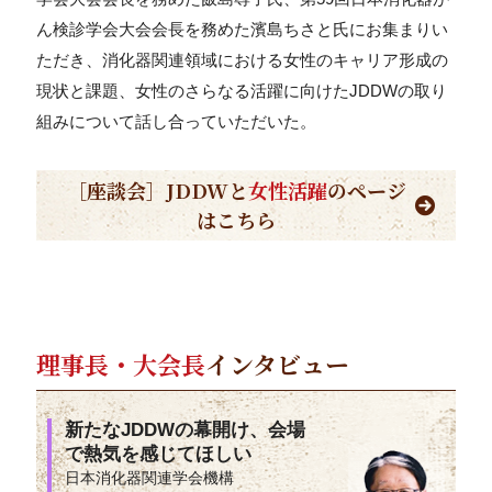
ん検診学会大会会長を務めた濱島ちさと氏にお集まりい
ただき、消化器関連領域における女性のキャリア形成の
現状と課題、女性のさらなる活躍に向けたJDDWの取り
組みについて話し合っていただいた。
［座談会］JDDWと
女性活躍
のページ
はこちら
理事長・大会長
インタビュー
新たなJDDWの幕開け、会場
で熱気を感じてほしい
日本消化器関連学会機構