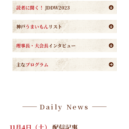
読者に聞く！
JDDW2023
神戸
うまいもん
リスト
理事長・大会長
インタビュー
主な
プログラム
Daily News
11月4日（土）
配信記事