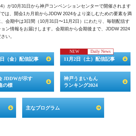
24）が10月31日から神戸コンベンションセンターで開催されます
eウェブでは、開会1カ月前からJDDW 2024をより楽しむための要素を満
会期中は3日間（10月31日〜11月2日）にわたり、毎朝配信す
ッション情報をお届けします。会期前から会期後まで、JDDW 2024
ださい。
NEW
Daily News
月1日（金）配信記事
11月2日（土）配信記事
 JDDWが示す
神戸うまいもん
進の標
ランキング2024
主なプログラム