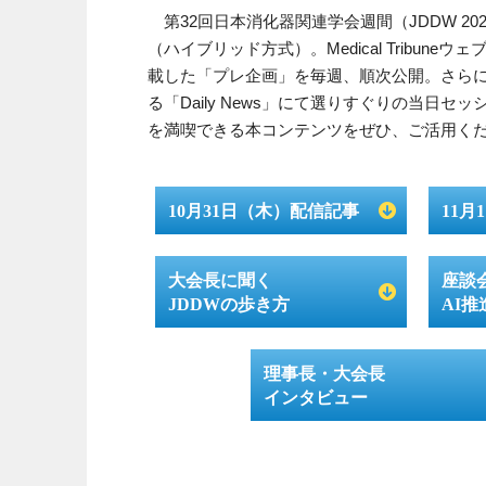
第32回日本消化器関連学会週間（JDDW 20
（ハイブリッド方式）。Medical Tribun
載した「プレ企画」を毎週、順次公開。さらに、
る「Daily News」にて選りすぐりの当日セ
を満喫できる本コンテンツをぜひ、ご活用く
10月31日（木）配信記事
11
大会長に聞く
座談会
JDDWの歩き方
AI推
理事長・大会長
インタビュー