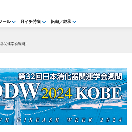
ツール
月イチ特集
転職／継承
消化器関連学会週間）