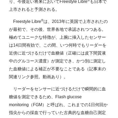
®
り、今後近い将来においてFreestyle Libre
も日本で
上市されると予測される。
®
Freestyle Libre
は、2013年に英国で上市されたの
が最初で、その後、世界各地で承認されつつある。
極めてユニークな特徴が、上腕に挿入したセンサー
は14日間有効で、この間、いつ何時でもリーダーを
近傍に近づけるだけで血糖値（正確には皮下間質液
中のグルコース濃度）が測定でき、かつ別に測定し
た血糖値による補正が不要なことである（記事末の
関連リンク参照。動画あり）。
リーダーをセンサーに近づけるだけで瞬間的に血
糖値を測定できるため、Flash glucose
monitoring（FGM）と呼ばれ、これまでの1日何回か
指尖からの採血で行っていた古典的な血糖自己測定