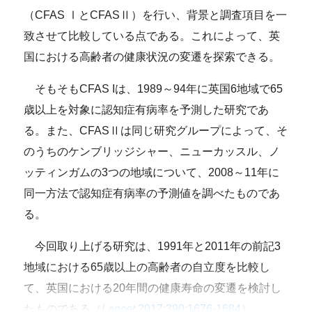
（CFAS ⅠとCFASⅡ）を行い、背景と調査項目を一
致させて比較している点である。これによって、英
国における高齢者の健康状況の変遷を探索できる。
そもそもCFAS Iは、1989～94年に英国6地域で65
歳以上を対象に認知症有病率を予測した研究であ
る。また、CFASⅡは同じ研究グループによって、そ
のうちのケンブリッジシャー、ニューカッスル、ノ
ッティンガムの3つの地域について、2008～11年に
同一方法で認知症有病率の予測値を調べたものであ
る。
今回取り上げる研究は、1991年と2011年の前記3
地域における65歳以上の高齢者の自立度を比較し
て、英国における20年間の健康寿命の変遷を検討し
たものである（
Lancet
2017;390:1676-1684
）。