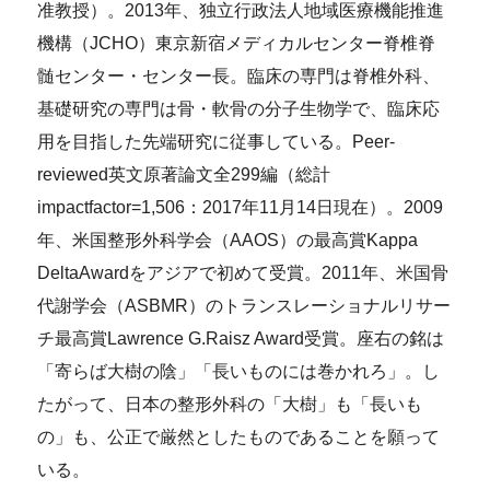
准教授）。2013年、独立行政法人地域医療機能推進
機構（JCHO）東京新宿メディカルセンター脊椎脊
髄センター・センター長。臨床の専門は脊椎外科、
基礎研究の専門は骨・軟骨の分子生物学で、臨床応
用を目指した先端研究に従事している。Peer-
reviewed英文原著論文全299編（総計
impactfactor=1,506：2017年11月14日現在）。2009
年、米国整形外科学会（AAOS）の最高賞Kappa
DeltaAwardをアジアで初めて受賞。2011年、米国骨
代謝学会（ASBMR）のトランスレーショナルリサー
チ最高賞Lawrence G.Raisz Award受賞。座右の銘は
「寄らば大樹の陰」「長いものには巻かれろ」。し
たがって、日本の整形外科の「大樹」も「長いも
の」も、公正で厳然としたものであることを願って
いる。