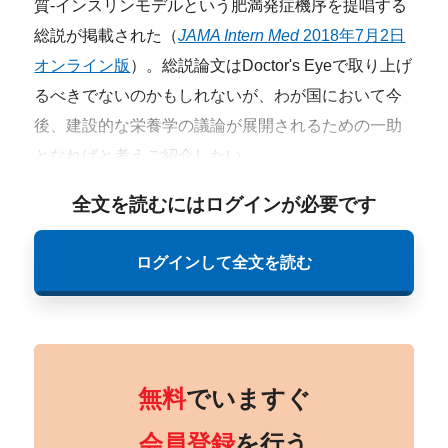
質-インスリンモデルという肥満発症機序を提唱する
総説が掲載された（
JAMA Intern Med
2018年7月2日
オンライン版
）。総説論文はDoctor's Eyeで取り上げ
るべきでないのかもしれないが、わが国において今
後、建設的な栄養学の議論が展開されるための一助
となればと考えご紹介したい。
全文を読むにはログインが必要です
ログインして全文を読む
無料
でいますぐ
会員登録
を行う