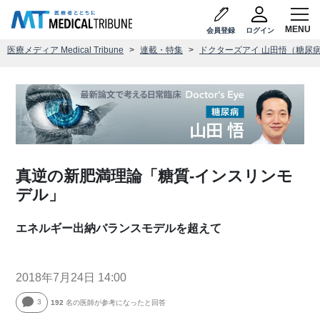
会員登録
ログイン
医療メディア Medical Tribune
連載・特集
ドクターズアイ 山田悟（糖尿
真逆の新肥満理論「糖質-インスリンモ
デル」
エネルギー出納バランスモデルを超えて
2018年7月24日 14:00
3
192
名の医師が参考になったと回答