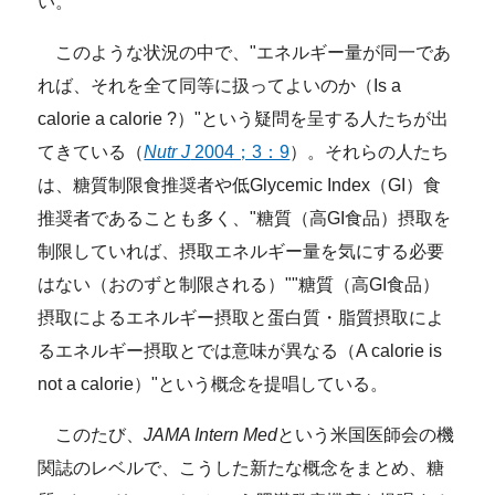
い。
このような状況の中で、"エネルギー量が同一であ
れば、それを全て同等に扱ってよいのか（Is a
calorie a calorie ?）"という疑問を呈する人たちが出
てきている（
Nutr J
2004；3：9
）。それらの人たち
は、糖質制限食推奨者や低Glycemic Index（GI）食
推奨者であることも多く、"糖質（高GI食品）摂取を
制限していれば、摂取エネルギー量を気にする必要
はない（おのずと制限される）""糖質（高GI食品）
摂取によるエネルギー摂取と蛋白質・脂質摂取によ
るエネルギー摂取とでは意味が異なる（A calorie is
not a calorie）"という概念を提唱している。
このたび、
JAMA Intern Med
という米国医師会の機
関誌のレベルで、こうした新たな概念をまとめ、糖