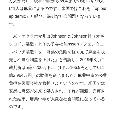
万人が死亡、現在24歳から34歳までの死亡者の5人
に1人は麻薬によるのです。米国ではこれを「opioid
epidemic」と呼び、深刻な社会問題となっていま
す。
米・オクラホマ州はJohnson & Johnson社（オキ
シコドン製造）とその子会社Janssen（フェンタニ
ルパッチ製造）を「麻薬の危険を軽く見て麻薬を販
売し不当な利益を上げた」と告訴し、2019年8月に
裁判所は5億7,200万ドル（1ドル106.9円として611
億2,964万円）の賠償を命じました。麻薬中毒の公費
負担を製薬会社が負担せよというのです。米国では
安易に麻薬が外来で処方され、それが譲渡、売買さ
れた結果、麻薬中毒が大変な社会問題になっている
のです。