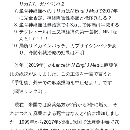
リカ7.7、ガパペン7.2
坐骨神経痛へのリリカは
N Engl J Med
で2017年
に完全否定、神経障害性疼痛と機序異なる？
坐骨神経痛は無治療でも3カ月で疼痛は半減する
テグレトールは三叉神経痛の第一選択、NNTな
んと1.7！！！
局所リドカインパッチ、カプサイシンパッチあ
り。脊髄刺戟治療の効果は不明
昨年（2019年）の
Lancet
と
N Engl J Med
に麻薬使
用の総説がありました。この主張を一言で言うと
「手術後、外来での麻薬投与を中止せよ！」です
（関連リンク1）。
現在、米国では麻薬処方が2倍から3倍に増え、そ
れにつれて麻薬による死亡はなんと4倍に増加しまし
た。1999年から2017年の間に米国では麻薬中毒で70