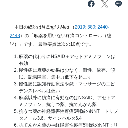
本日の総説は
N Engl J Med
（
2019; 380: 2440-
2448
）の「麻薬を用いない疼痛コントロール（総
説）」です。 最重要点は次の10点です。
麻薬の代わりにNSAID＋アセトアミノフェンは
有効
慢性痛に麻薬の効果は少なく、耐性、依存、傾
眠、記憶障害、集中力低下を起こす
慢性痛に認知行動療法や鍼・マッサージのエビ
デンスレベルは低い
麻薬以外に鎮痛に有効なのはNSAID、アセトア
ミノフェン、抗うつ薬、抗てんかん薬
抗うつ薬の神経障害性疼痛5割減のNNT：トリプ
タノール3.6、サインバルタ6.4
抗てんかん薬の神経障害性疼痛5割減のNNT：リ