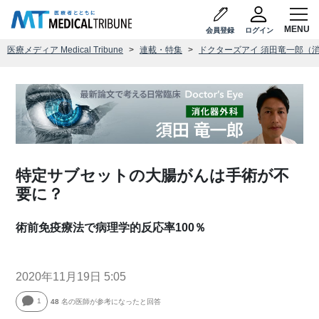
会員登録
ログイン
医療メディア Medical Tribune
連載・特集
ドクターズアイ 須田竜一郎（
特定サブセットの大腸がんは手術が不
要に？
術前免疫療法で病理学的反応率100％
2020年11月19日 5:05
1
48
名の医師が参考になったと回答