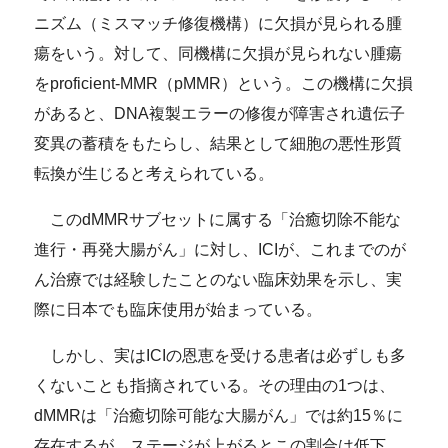
ニズム（ミスマッチ修復機構）に欠損が見られる腫
瘍をいう。対して、同機構に欠損が見られない腫瘍
をproficient-MMR（pMMR）という。この機構に欠損
があると、DNA複製エラーの修復が障害され遺伝子
変異の蓄積をもたらし、結果として細胞の悪性形質
転換が生じると考えられている。
このdMMRサブセットに属する「治癒切除不能な
進行・再発大腸がん」に対し、ICIが、これまでのが
ん治療では経験したことのない臨床効果を示し、実
際に日本でも臨床使用が始まっている。
しかし、実はICIの恩恵を受ける患者は必ずしも多
くないことも指摘されている。その理由の1つは、
dMMRは「治癒切除可能な大腸がん」では約15％に
存在するが、ステージが上がるとこの割合は低下