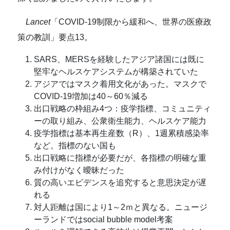
Lancet
「COVID-19制限から緩和へ、世界の医療政
策の教訓」要点13。
SARS、MERSを経験したアジア諸国には既に
堅牢なヘルスケアシステムが構築されていた
アジアではマスク着用文化があった。マスクで
COVID-19増加は40～60％減る
出口戦略の枠組み4つ：疫学指標、コミュニティ
ーの取り組み、公衆衛生能力、ヘルスケア能力
疫学指標は基本再生産数（R）、1週累積感染率
など。指標のない国も
出口戦略に指標が必要だが、各指標の明確な重
み付けがなく曖昧だった
質の高いエビデンスを追究すると意思決定が遅
れる
対人距離は国により1～2ｍと異なる。ニュージ
ーランドではsocial bubble model考案