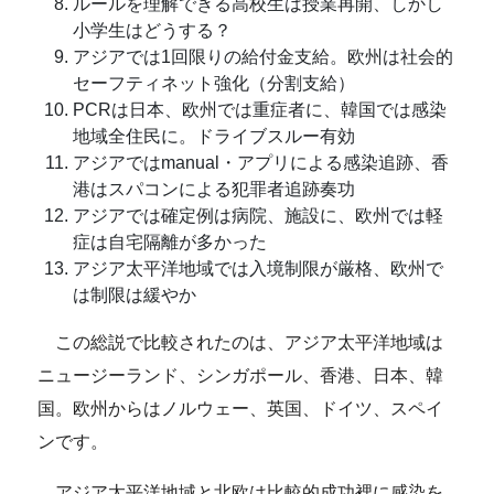
ルールを理解できる高校生は授業再開、しかし
小学生はどうする？
アジアでは1回限りの給付金支給。欧州は社会的
セーフティネット強化（分割支給）
PCRは日本、欧州では重症者に、韓国では感染
地域全住民に。ドライブスルー有効
アジアではmanual・アプリによる感染追跡、香
港はスパコンによる犯罪者追跡奏功
アジアでは確定例は病院、施設に、欧州では軽
症は自宅隔離が多かった
アジア太平洋地域では入境制限が厳格、欧州で
は制限は緩やか
この総説で比較されたのは、アジア太平洋地域は
ニュージーランド、シンガポール、香港、日本、韓
国。欧州からはノルウェー、英国、ドイツ、スペイ
ンです。
アジア太平洋地域と北欧は比較的成功裡に感染を