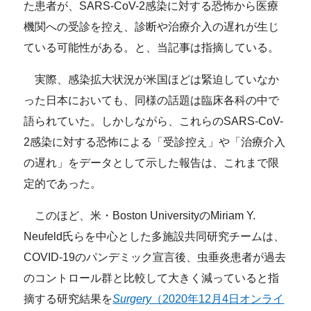
た患者が、SARS-CoV-2感染に対する恐怖から医療
機関への受診を控え、診断や治療介入の遅れが生じ
ている可能性がある。と、当記事は指摘している。
実際、感染拡大状況が米国ほどは緊迫していなか
った日本においても、同様の話題は臨床各科の中で
語られていた。しかしながら、これらのSARS-CoV-
2感染に対する恐怖による「受診控え」や「治療介入
の遅れ」をデータとして示した報告は、これまで限
定的であった。
このほど、米・Boston UniversityのMiriam Y.
Neufeld氏らを中心とした多施設共同研究チームは、
COVID-19のパンデミック宣言後、虫垂炎患者が過去
のコントロール群と比較して大きく減っていると指
摘する研究結果を
Surgery
（2020年12月4日オンライ