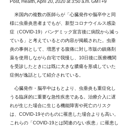
Post, Health, April 20, 2020 at 3:50 a.m. GMT+9
米国内の複数の医師らが「心臓発作や脳卒中と同
様に虫垂炎患者までもが、新型コロナウイルス感染
症（COVID-19）パンデミック宣言後に病院から減っ
ている」と考えているとの内容が掲載された。虫垂
炎の事例として、増悪する腹痛に対し市販の鎮痛剤
薬を使用しながら自宅で我慢し、10日後に医療機関
を受診したときには既に大きな膿瘍を形成していた
症例が逸話として紹介されている。
心臓発作・脳卒中はもとより、虫垂炎も重症化し
うる臨床的に重要な急性疾患である。治療介入に遅
れが生じた場合に生じる機能障害や死亡のリスク
は、COVID-19そのものに罹患した場合よりも高い。
これらの「COVID-19とは関連のない疾患」に罹患し