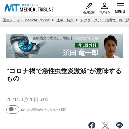
会員登録
ログイン
医療メディア Medical Tribune
連載・特集
ドクターズアイ 須田竜一郎（
"コロナ禍で急性虫垂炎激減"が意味する
もの
2021年1月28日 5:05
2
124
名の医師が参考になったと回答