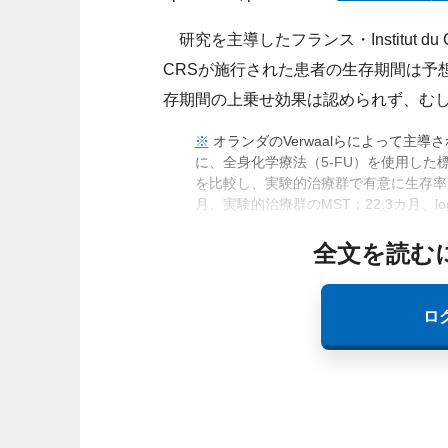
研究を主導したフランス・Institut du Canc
CRSが施行された患者の生存期間は予
存期間の上乗せ効果は認められず、む
※
オランダのVerwaalらによって主
に、全身化学療法（5-FU）を使用した
を比較し、実験的治療群で有意に生存率が
月、実験的治療群のMST：22.3カ月、log-r
全文を読む
ロ