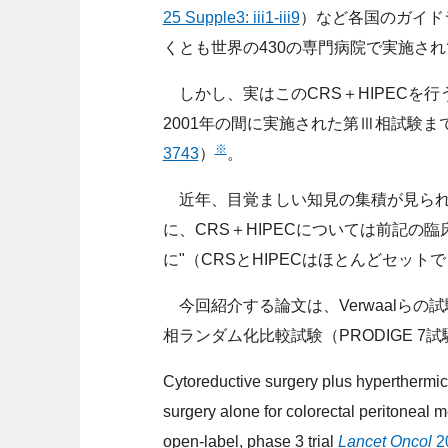
25 Supple3: iii1-iii9
）など各国のガイド
くとも世界の430の専門病院で実施さ
しかし、実はこのCRS＋HIPECを行う
2001年の間に実施された第Ⅲ相試験
※
3743
）
。
近年、目覚ましい知見の集積が見られ
に、CRS＋HIPECについては前記の
に"（CRSとHIPECはほとんどセッ
今回紹介する論文は、Verwaalらの試
相ランダム化比較試験（PRODIGE 7
Cytoreductive surgery plus hyperthermic
surgery alone for colorectal peritone
open-label, phase 3 trial
Lancet Oncol
20