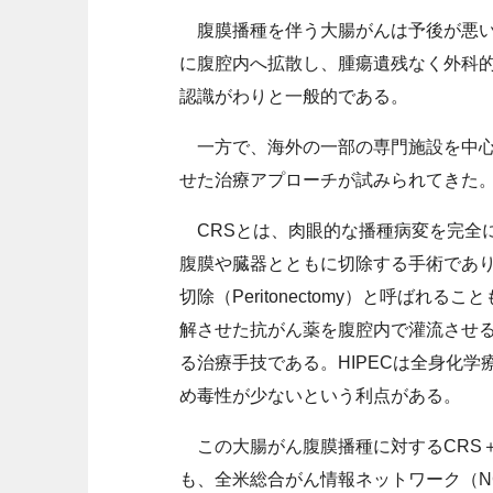
腹膜播種を伴う大腸がんは予後が悪い
に腹腔内へ拡散し、腫瘍遺残なく外科的に
認識がわりと一般的である。
一方で、海外の一部の専門施設を中心に
せた治療アプローチが試みられてきた
CRSとは、肉眼的な播種病変を完全
腹膜や臓器とともに切除する手術であ
切除（Peritonectomy）と呼ばれる
解させた抗がん薬を腹腔内で灌流させる
る治療手技である。HIPECは全身化
め毒性が少ないという利点がある。
この大腸がん腹膜播種に対するCRS＋
も、全米総合がん情報ネットワーク（N