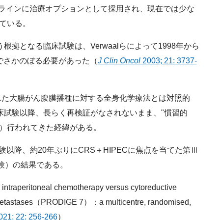
ラインに治療オプションとして採用され、現在では少な
れている。
根拠となる臨床試験は、Verwaalらによって1998年から
までさかのぼる必要があった（
J Clin Oncol
2003; 21: 3737-
た大腸がん腹膜播種に対する全身化学療法とは対照的
臨床試験以降、長らく再検証がなされないまま、"慣習的
トで）行われてきた経緯がある。
験以降、約20年ぶりにCRS＋HIPECに焦点を当てた第Ⅲ
試験）の結果である。
 intraperitoneal chemotherapy versus cytoreductive
al metastases（PRODIGE 7）：a multicentre, randomised,
21; 22: 256-266
）