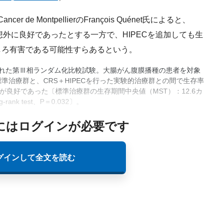
er de MontpellierのFrançois Quénet氏によると、
想外に良好であったとする一方で、HIPECを追加しても生
しろ有害である可能性すらあるという。
導された第Ⅲ相ランダム化比較試験。大腸がん腹膜播種の患者を対象
標準治療群と、CRS＋HIPECを行った実験的治療群との間で生存率
良好であった〔標準治療群の生存期間中央値（MST）：12.6カ
ank test、P＝0.032〕。
にはログインが必要です
グインして全文を読む