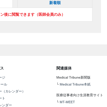
新着順
イン後に閲覧できます（医師会員のみ）
ス
関連媒体
ージ
Medical Tribune新聞版
テール
└
Medical Tribune本紙
ー（カレンダー）
医療従事者向け生涯教育サイト
ート
└
MT-MEET
レンダー