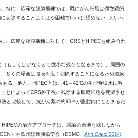
。特に、広範な腹膜播種では、既にがん細胞は顕微鏡的
切除することはもはや困難でCureは望めない...という
、広範な腹膜播種に対して、CRSとHIPECを組み合わ
。
に（もしくは少なくとも微小な残存となるまで）、周囲の
り、多くの場合は腹膜を広く切除することになるため腹膜
こともある。他方、HIPECとは、41～42℃の生理食塩水に溶
ことによってCRS終了後に残存する腫瘍細胞を死滅させ
学療法と比較して、抗がん薬の約90％が腹腔内にとどまるた
HIPECの治療アプローチは、議論の余地を残しながら
CCN）や欧州臨床腫瘍学会（ESMO、
Ann Oncol
2014;