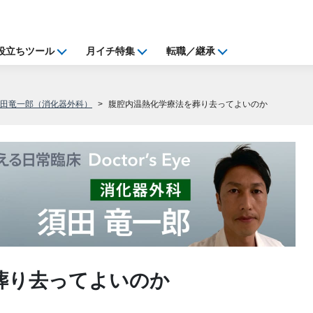
役立ちツール
月イチ特集
転職／継承
須田竜一郎（消化器外科）
腹腔内温熱化学療法を葬り去ってよいのか
葬り去ってよいのか