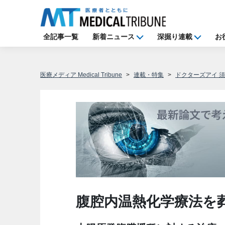
全記事一覧
新着ニュース
深掘り連載
お
医療メディア Medical Tribune
連載・特集
ドクターズアイ 
腹腔内温熱化学療法を