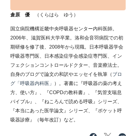
倉原 優
（くらはら ゆう）
国立病院機構近畿中央呼吸器センター内科医師。
2006年、滋賀医科大学卒業。洛和会音羽病院での初
期研修を修了後、2008年から現職。日本呼吸器学会
呼吸器専門医、日本感染症学会感染症専門医、イン
フェクションコントロールドクター、音楽療法士。
自身のブログで論文の和訳やエッセイを執筆（
ブロ
グ「呼吸器内科医」
）。著書に『呼吸器の薬の考え
方、使い方』、『COPDの教科書』、『気管支喘息
バイブル』、『ねころんで読める呼吸』シリーズ、
『本当にあった医学論文』シリーズ、『ポケット呼
吸器診療』（毎年改訂）など。