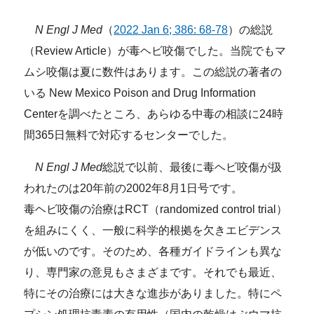
N Engl J Med
（
2022 Jan 6; 386: 68-78
）の総説
（Review Article）が毒ヘビ咬傷でした。当院でもマ
ムシ咬傷は夏に数件はあります。この総説の著者の
いる New Mexico Poison and Drug Information
Centerを調べたところ、あらゆる中毒の相談に24時
間365日無料で対応するセンターでした。
N Engl J Med
総説で以前、最後に毒ヘビ咬傷が扱
われたのは20年前の2002年8月1日号です。
毒ヘビ咬傷の治療はRCT（randomized control trial）
を組みにくく、一般に科学的根拠を欠きエビデンス
が低いのです。そのため、各種ガイドラインも異な
り、専門家の意見もさまざまです。それでも最近、
特にその治療には大きな進歩がありました。特にペ