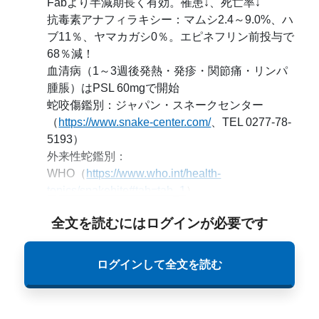
Fabより半減期長く有効。罹患↓、死亡率↓
抗毒素アナフィラキシー：マムシ2.4～9.0%、ハ
ブ11％、ヤマカガシ0％。エピネフリン前投与で
68％減！
血清病（1～3週後発熱・発疹・関節痛・リンパ
腫脹）はPSL 60mgで開始
蛇咬傷鑑別：ジャパン・スネークセンター
（
https://www.snake-center.com/
、TEL 0277-78-
5193）
外来性蛇鑑別：
WHO（
https://www.who.int/health-
topics/snakebite#tab=tab_1
）
全文を読むにはログインが必要です
ログインして全文を読む