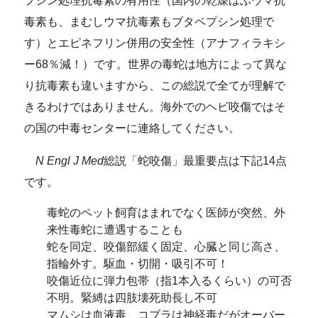
プシン処理抗毒素の有用性（国内の乾燥はぶウマ抗
毒素も、まむしウマ抗毒素もブタペプシン処理で
す）とエピネフリン併用の安全性（アナフィラキシ
ー68％減！）です。世界の毒蛇は地方によって異な
り抗毒素も違いますから、この総説で全てが理解で
きるわけではありません。海外でのヘビ咬傷ではそ
の国の中毒センターに連絡してください。
N Engl J Med
総説「蛇咬傷」最重要点は下記14点
です。
毒蛇のペット飼育はまれでなく医師が突然、外
来性毒蛇に遭遇することも
蛇を同定、咬傷部緩く固定、心臓と同じ高さ、
指輪外す。駆血・切開・吸引不可！
咬傷近位に弾力包帯（指1本入るくらい）の可否
不明。緊縛は四肢壊死助長し不可
マムシは血液毒、コブラは神経毒だがオーバー