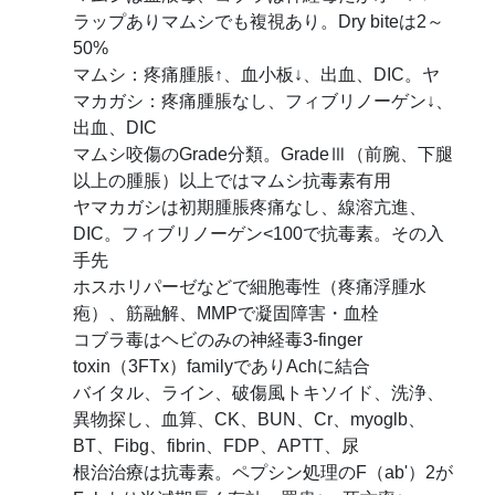
ラップありマムシでも複視あり。Dry biteは2～
50%
マムシ：疼痛腫脹↑、血小板↓、出血、DIC。ヤ
マカガシ：疼痛腫脹なし、フィブリノーゲン↓、
出血、DIC
マムシ咬傷のGrade分類。GradeⅢ（前腕、下腿
以上の腫脹）以上ではマムシ抗毒素有用
ヤマカガシは初期腫脹疼痛なし、線溶亢進、
DIC。フィブリノーゲン<100で抗毒素。その入
手先
ホスホリパーゼなどで細胞毒性（疼痛浮腫水
疱）、筋融解、MMPで凝固障害・血栓
コブラ毒はヘビのみの神経毒3-finger
toxin（3FTx）familyでありAchに結合
バイタル、ライン、破傷風トキソイド、洗浄、
異物探し、血算、CK、BUN、Cr、myoglb、
BT、Fibg、fibrin、FDP、APTT、尿
根治治療は抗毒素。ペプシン処理のF（ab'）2が