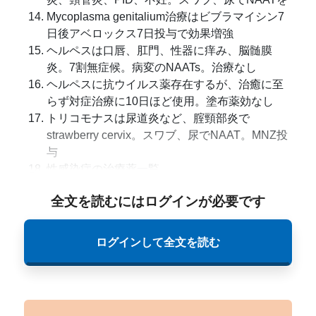
Mycoplasma genitalium治療はビブラマイシン7
日後アベロックス7日投与で効果増強
ヘルペスは口唇、肛門、性器に痒み、脳髄膜
炎。7割無症候。病変のNAATs。治療なし
ヘルペスに抗ウイルス薬存在するが、治癒に至
らず対症治療に10日ほど使用。塗布薬効なし
トリコモナスは尿道炎など、腟頸部炎で
strawberry cervix。スワブ、尿でNAAT。MNZ投
与
性感染症の治療薬一覧
全文を読むにはログインが必要です
ログインして全文を読む