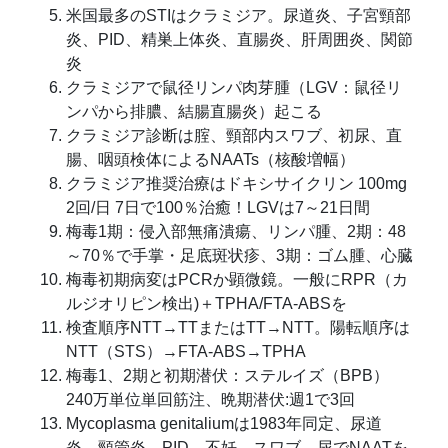
米国最多のSTIはクラミジア。尿道炎、子宮頸部
炎、PID、精巣上体炎、直腸炎、肝周囲炎、関節
炎
クラミジアで鼠径リンパ肉芽腫（LGV：鼠径リ
ンパから排膿、結腸直腸炎）起こる
クラミジア診断は腟、頸部内スワブ、初尿、直
腸、咽頭検体によるNAATs（核酸増幅）
クラミジア推奨治療はドキシサイクリン 100mg
2回/日 7日で100％治癒！LGVは7～21日間
梅毒1期：侵入部無痛潰瘍、リンパ腫、2期：48
～70％で手掌・足底斑状疹、3期：ゴム腫、心臓
梅毒初期病変はPCRか顕微鏡。一般にRPR（カ
ルジオリピン検出)＋TPHA/FTA-ABSを
検査順序NTT→TTまたはTT→NTT。陽転順序は
NTT（STS）→FTA-ABS→TPHA
梅毒1、2期と初期潜伏：ステルイズ（BPB）
240万単位単回筋注、晩期潜伏:週1で3回
Mycoplasma genitaliumは1983年同定、尿道
炎、頸管炎、PID、不妊。スワブ、尿でNAATを