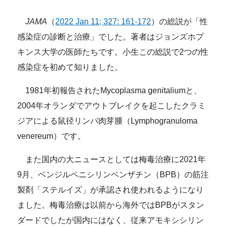
JAMA
（
2022 Jan 11; 327: 161-172
）の総説が「性
感染症の診断と治療」でした。著者はジョンズホプ
キンス大学の医師たちです。小生この総説で2つの性
感染症を初めて知りました。
1981年初報告されたMycoplasma genitaliumと、
2004年オランダでアウトブレイクを起こしたクラミ
ジアによる鼠径リンパ肉芽腫（Lymphogranuloma
venereum）です。
また国内の大ニュースとしては梅毒治療に2021年
9月、ベンジルペニシリンベンザチン（BPB）の筋注
製剤「ステルイズ」が承認され使われるようになり
ました。梅毒治療は以前から海外ではBPBがスタン
ダードでしたが国内にはなく、従来アモキシシリン