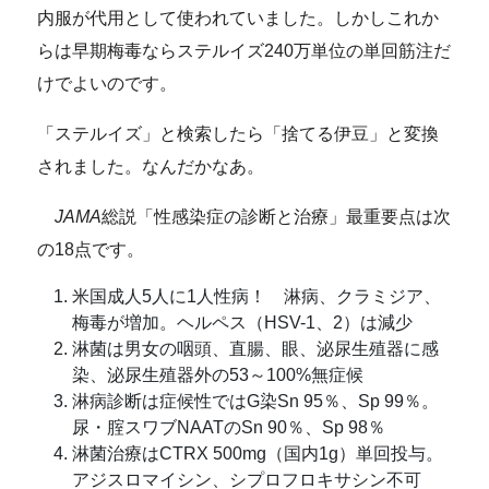
内服が代用として使われていました。しかしこれか
らは早期梅毒ならステルイズ240万単位の単回筋注だ
けでよいのです。
「ステルイズ」と検索したら「捨てる伊豆」と変換
されました。なんだかなあ。
JAMA
総説「性感染症の診断と治療」最重要点は次
の18点です。
米国成人5人に1人性病！ 淋病、クラミジア、
梅毒が増加。ヘルペス（HSV-1、2）は減少
淋菌は男女の咽頭、直腸、眼、泌尿生殖器に感
染、泌尿生殖器外の53～100%無症候
淋病診断は症候性ではG染Sn 95％、Sp 99％。
尿・腟スワブNAATのSn 90％、Sp 98％
淋菌治療はCTRX 500mg（国内1g）単回投与。
アジスロマイシン、シプロフロキサシン不可