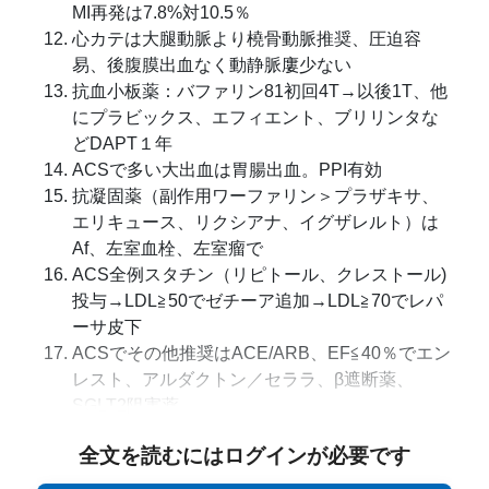
MI再発は7.8%対10.5％
心カテは大腿動脈より橈骨動脈推奨、圧迫容
易、後腹膜出血なく動静脈廔少ない
抗血小板薬：バファリン81初回4T→以後1T、他
にプラビックス、エフィエント、ブリリンタな
どDAPT１年
ACSで多い大出血は胃腸出血。PPI有効
抗凝固薬（副作用ワーファリン＞プラザキサ、
エリキュース、リクシアナ、イグザレルト）は
Af、左室血栓、左室瘤で
ACS全例スタチン（リピトール、クレストール)
投与→LDL≧50でゼチーア追加→LDL≧70でレパ
ーサ皮下
ACSでその他推奨はACE/ARB、EF≦40％でエン
レスト、アルダクトン／セララ、β遮断薬、
SGLT2阻害薬
全文を読むにはログインが必要です