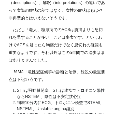
（descriptions）、解釈（interpretations）の違いであ
って実際の症状の差ではなく、女性の症状はもはや
非典型的とはいえないそうです。
ただし「老人、糖尿病でのACSは胸痛よりも息切
れを呈することが多い」ことは事実です。
というわ
けでACSを疑ったら胸痛だけでなく息切れの確認も
重要なようです。それ以外はこの5年間での進歩はほ
ぼありませんでした。
JAMA
「急性冠症候群の診断と治療」総説の最重要
点は下記17点です。
ST↑は冠動脈閉塞、ST↓は狭窄でトロポニン陽性
ならNSTEMI、陰性は不安定狭心症
到着10分内にECG、トロポニン検査でSTEMI、
NSTEMI、Unstable angina鑑別