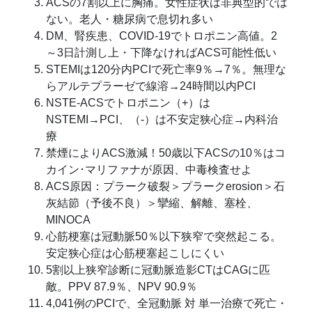
ACSの7割以上に胸痛。女性症状は非典型的では
ない。老人・糖尿病で息切れ多い
DM、腎疾患、COVID-19でトロポニン高値。2
～3日計測し上・下降なければACS可能性低い
STEMIは120分内PCIで死亡率9％→7％。無理な
らアルテプラーゼで線溶→24時間以内PCI
NSTE-ACSでトロポニン（+）は
NSTEMI→PCI、（-）は不安定狭心症→内科治
療
禁煙によりACS激減！50歳以下ACSの10％はコ
カイン･マリファナが原因、中毒検査せよ
ACS原因：プラーク破裂＞プラークerosion＞石
灰結節（予後不良）＞攣縮、解離、塞栓、
MINOCA
心筋梗塞は冠動脈50％以下狭窄で突然起こる。
安定狭心症は心筋梗塞起こしにくい
5割以上狭窄診断に冠動脈造影CTはCAGに匹
敵。PPV 87.9％、NPV 90.9％
4,041例のPCIで、全冠動脈 対 単一治療で死亡・