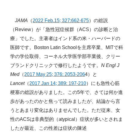
JAMA
（
2022 Feb.15; 327:662-675
）の総説
（Review）が「急性冠症候群（ACS）の診断と治
療」でした。主著者はインド系の米・ハーバードの
医師です。Boston Latin Schoolを主席卒業、MITで科
学の学位取得、コーネル大学医学部卒業後、クリー
ブランドクリニックで修行したようです。
N Engl J
Med
（
2017 May 25; 376: 2053-206
4）と
Lancet
（
2017 Jan 14; 389: 197-210
）にも急性心筋
梗塞の総説がありました。この5年で、さては何か進
歩があったのかと焦って読みましたが、結論から言
うとあまり変化はありませんでした。
ただ従来、女
性のACSは非典型的（atypical）症状が多いとされま
したが最近、この性差は症状の陳述