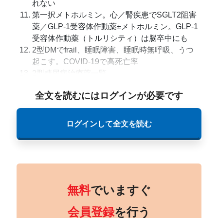
れない
第一択メトホルミン。心／腎疾患でSGLT2阻害
薬／GLP-1受容体作動薬±メトホルミン。GLP-1
受容体作動薬（トルリシティ）は脳卒中にも
2型DMでfrail、睡眠障害、睡眠時無呼吸、うつ
起こす。COVID-19で高死亡率
2型糖尿病治療薬一覧
全文を読むにはログインが必要です
ログインして全文を読む
無料
でいますぐ
会員登録
を行う