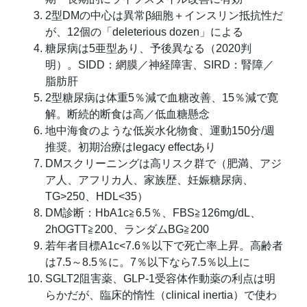
2型DMの中心は異常β細胞＋インスリン抵抗性だ
が、12個の「deleterious dozen」による
糖尿病は5亜型あり、予後異なる（2020判
明）。SIDD：網膜／神経障害、SIRD：腎障／
脂肪肝
2型糖尿病は体重5％減で血糖改善、15％減で寛
解。断続的断食は高／低血糖懸念
地中海食のような低炭水化物食、運動150分/週
推奨。初期治療はlegacy effectあり
DMスクリーニングは高リスク群で（肥満、アジ
ア人、アフリカ人、家族歴、妊娠糖尿病、
TG>250、HDL<35）
DM診断：HbA1c≧6.5％、FBS≧126mg/dL、
2hOGTT≧200、ランダムBG≧200
若年者目標A1c<7.6％以下で死亡率上昇。高齢者
は7.5～8.5％に。7％以下なら7.5％以上に
SGLT2阻害薬、GLP-1受容体作動薬の利点は明
らかだが、臨床的惰性（clinical inertia）で使わ