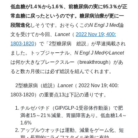
低血糖が1.4％から1.6％、前糖尿病の実に95.3％が正
常血糖に戻ったというのです。糖尿病治療が更に一
段階進化
しそうです。おそらくこの
N Engl J Med
論
文を受けてか今回、
Lancet
（
2022 Nov 19; 400:
1803-1820
）で「2型糖尿病 総説」が早速掲載され
ました。トップジャーナル、
N Engl J Med
や
Lancet
は何か大きなブレークスルー（breakthrough）があ
ると数カ月後には必ず総説を組んでくれます。
2型糖尿病（総説）
Lancet
（ 2022 Nov 19; 400:
1803-1820）の重要点13は下記の通りです。
チルゼパチド（GIP/GLP-1受容体作動薬）で肥
満者15～21％減量、胃腸障害あり。低血糖1.4～
1.6%
アップルウオッチは運動、減量をゲーム化、短
期・長期的にライフスタイル改善に有効