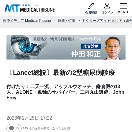
会員登録
ログイン
医療メディア Medical Tribune
連載・特集
ドクターズアイ 仲田和正（総
〔Lancet総説〕最新の2型糖尿病診療
付けたり：二天一流、アップルウオッチ、鎌倉殿の13
人、ALONE・孤独のサバイバー、三内丸山遺跡、John
Frey
2023年1月25日 17:22
15
889
名の医師が参考になったと回答