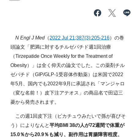
N Engl J Med
（
2022 Jul 21;387(3):205-216
）の巻
頭論文「肥満に対するチルゼパチド週1回治療
（Tirzepatide Once Weekly for the Treatment of
Obesity）」は全く仰天の論文でした。この薬剤チル
ゼパチド（GIP/GLP-1受容体作動薬）は米国で2022
年5月、国内でも2022年9月に承認され「マンジャロ
（変な名前！）皮下注アテオス」の商品名で田辺三
菱から発売されます。
この週1回皮下注（ピカチュウみたいで孫が喜びそ
う）によりなんと
平均BMI 38の人が72週間で体重が
15.0％から20.9％も減り、副作用は胃腸障害程度、