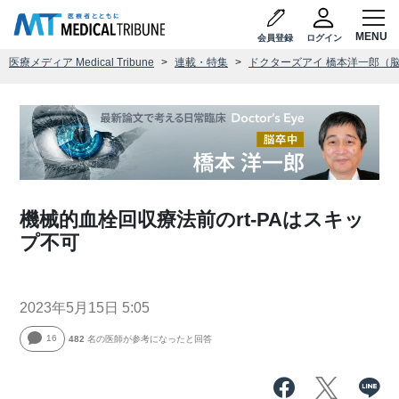
会員登録
ログイン
医療メディア Medical Tribune
連載・特集
ドクターズアイ 橋本洋一郎（
機械的血栓回収療法前のrt-PAはスキッ
プ不可
2023年5月15日 5:05
16
482
名の医師が参考になったと回答