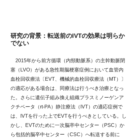
研究の背景：転送前のIVTの効果は明らか
でない
2015年から前方循環（内頸動脈系）の主幹動脈閉
塞（LVO）がある急性期脳梗塞症例において血管内
血栓回収療法〔EVT、機械的血栓回収療法（MT）〕
の適応がある場合は、同療法は行うべき治療となっ
た。さらに遺伝子組み換え組織プラスミノーゲンア
クチベータ（rt-PA）静注療法（IVT）の適応症例で
は、IVTを行った上でEVTを行うべきとしている。し
かし、EVTのために一次脳卒中センター（PSC）か
ら包括的脳卒中センター（CSC）へ転送する前に