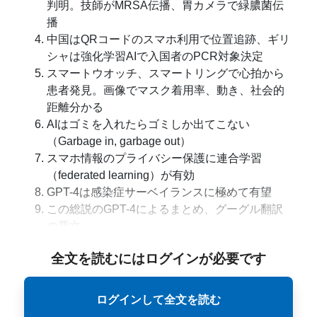
判明。技師がMRSA伝播、胃カメラで緑膿菌伝
播
中国はQRコードのスマホ利用で位置追跡、ギリ
シャは強化学習AIで入国者のPCR対象決定
スマートウオッチ、スマートリングで心拍から
患者発見。画像でマスク着用率、動き、社会的
距離分かる
AIはゴミを入れたらゴミしか出てこない
（Garbage in, garbage out）
スマホ情報のプライバシー保護に連合学習
（federated learning）が有効
GPT-4は感染症サーベイランスに極めて有望
この総説のGPT-4によるまとめ、グーグル翻訳
の悪文
全文を読むにはログインが必要です
ログインして全文を読む