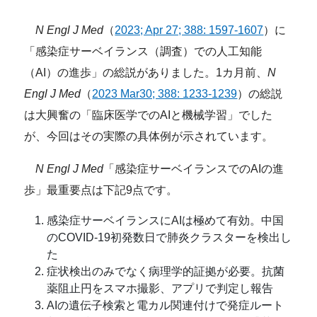
N Engl J Med
（
2023; Apr 27; 388: 1597-1607
）に
「感染症サーベイランス（調査）での人工知能
（AI）の進歩」の総説がありました。1カ月前、
N
Engl J Med
（
2023 Mar30; 388: 1233-1239
）の総説
は大興奮の「臨床医学でのAIと機械学習」でした
が、今回はその実際の具体例が示されています。
N Engl J Med
「感染症サーベイランスでのAIの進
歩」最重要点は下記9点です。
感染症サーベイランスにAIは極めて有効。中国
のCOVID-19初発数日で肺炎クラスターを検出し
た
症状検出のみでなく病理学的証拠が必要。抗菌
薬阻止円をスマホ撮影、アプリで判定し報告
AIの遺伝子検索と電カル関連付けで発症ルート