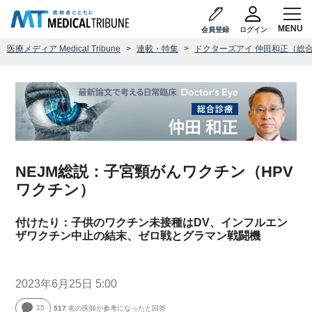
会員登録
ログイン
医療メディア Medical Tribune
連載・特集
ドクターズアイ 仲田和正（総
NEJM総説：子宮頸がんワクチン（HPV
ワクチン）
付けたり：子供のワクチン未接種はDV、インフルエン
ザワクチン中止の結末、ゼロ戦とグラマン戦闘機
2023年6月25日 5:00
15
517
名の医師が参考になったと回答