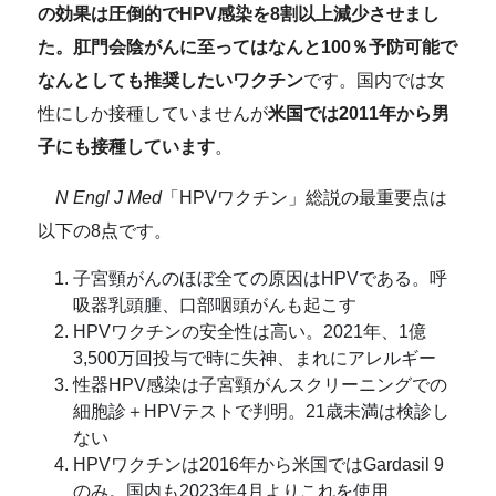
の効果は圧倒的でHPV感染を8割以上減少させまし
た。肛門会陰がんに至ってはなんと100％予防可能で
なんとしても推奨したいワクチン
です。国内では女
性にしか接種していませんが
米国では2011年から男
子にも接種しています
。
N Engl J Med
「HPVワクチン」総説の最重要点は
以下の8点です。
子宮頸がんのほぼ全ての原因はHPVである。呼
吸器乳頭腫、口部咽頭がんも起こす
HPVワクチンの安全性は高い。2021年、1億
3,500万回投与で時に失神、まれにアレルギー
性器HPV感染は子宮頸がんスクリーニングでの
細胞診＋HPVテストで判明。21歳未満は検診し
ない
HPVワクチンは2016年から米国ではGardasil 9
のみ。国内も2023年4月よりこれを使用