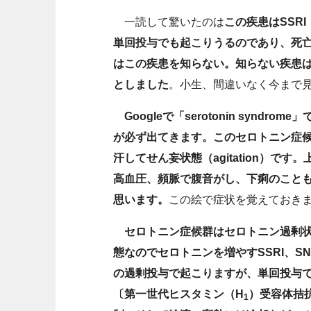
一読して驚いたのは
この疾患はSSRI（sel
単回投与でも起こりうるのであり、死亡
はこの疾患を知らない。知らない疾患
としました
。小生、間違いなく今まで
Googleで「serotonin syndr
が必ず出てきます。このセロトニン症
汗してせん妄状態（agitation）で
高血圧、頻脈で腹音がし、下痢のこと
思います。
この絵で症状を覚えておき
セロトニン症候群はセロトニン過剰
態なのでセロトニンを増やすSSRI、S
の過剰投与で起こりますが、単回投与
〔第一世代ヒスタミン（H
）受容体拮
1