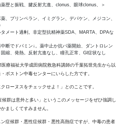
と振戦、腱反射亢進、clonus、眼球clonus、＞
、麻薬、プリンペラン、イミグラン、デパケン、メジコン、
参
メート過剰。非定型抗精神薬SDA、MARTA、DPAな
中断でドパミン↓。薬中止か抗パ薬開始、ダントロレン
固縮、発熱。反射亢進なし、瞳孔正常、GI症状なし
際医療福祉大学成田病院救急科講師の千葉拓世先生から以
米・ボストン中毒センターにいらした方です。
にクローヌスをチェックせよ！」とのことです。
症候群は意外と多い」というこのメッセージをぜひ強調し
やかましくてすみません。
ン症候群・悪性症候群・悪性高熱症ですが、中毒の患者