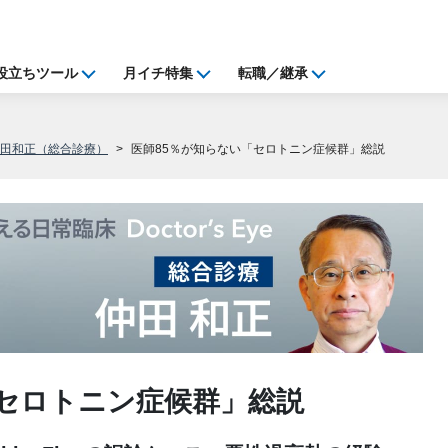
役立ちツール
月イチ特集
転職／継承
仲田和正（総合診療）
医師85％が知らない「セロトニン症候群」総説
「セロトニン症候群」総説