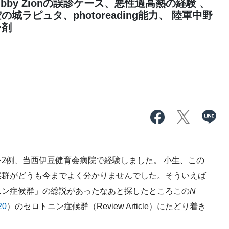
by Zionの誤診ケース、悪性過高熱の経験 、
ラピュタ、photoreading能力、 陸軍中野
ン剤
2例、当西伊豆健育会病院で経験しました。 小生、この
候群がどうも今までよく分かりませんでした。そういえば
ニン症候群」の総説があったなあと探したところこの
N
20
）のセロトニン症候群（Review Article）にたどり着き