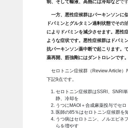
制、そして輸液、高熱には冷却など
で
一方、悪性症候群はパーキンソンに似
ドパミンとグルタミン過剰状態でその
によりドパミンを減少させます。悪性
ような症状です。悪性症候群はドパミ
抗パーキンソン薬中断で起こります。
薬再開、筋強剛にはダントロレンです
セロトニン症候群（Review Article）
下記9点です。
セロトニン症候群はSSRI、SNR
静、冷却を
うつにMAOI＋合成麻薬投与でセロトニ
医師の85％はセロトニン症候群を知
うつ病はセロトニン、ノルエピネフリン
らを増やす