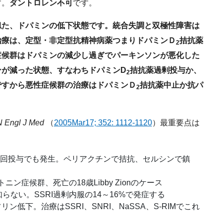
す。
ダントロレン不可
です。
た、ドパミンの低下状態です。統合失調と双極性障害は
治療は、定型・非定型抗精神病薬つまりドパミンＤ
拮抗薬
2
症候群はドパミンの減少し過ぎでパーキンソンが悪化した
ンが減った状態、すなわちドパミンD
拮抗薬過剰投与か、
2
ですから悪性症候群の治療はドパミンＤ
拮抗薬中止か抗パ
2
。
N Engl J Med
（
2005Mar17; 352: 1112-1120
）最重要点は
I単回投与でも発生。ペリアクチンで拮抗、セルシンで鎮
ン症候群、死亡の18歳Libby Zionのケース
らない。SSRI過剰内服の14～16%で発症する
低下。治療はSSRI、SNRI、NaSSA、S-RIMでこれ