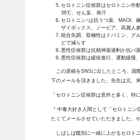
セロトニン症候群はセロトニン作動薬歴
38℃、せん妄、発汗
セロトニン↑は抗うつ薬、MAOI
ザイボックス、ノービア、高麗人
統合失調、双極性はドパミン、グルタ
どで減らす
悪性症候群は抗精神薬過剰か抗パ薬
悪性症候群は緩徐進行、運動緩慢、
この原稿をSNSに出したところ、国
下のメールを頂きました。先生は元、
「セロトニン症候群は意外と多く、特
『 中毒大好き人間として「セロトニン
たくてメールさせていただきました。
しばしば鑑別に一緒に上がるセロトニ