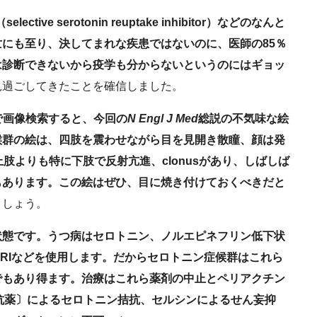
ective serotonin reuptake inhibitor）などのなんと
にも至り、決してまれな疾患ではないのに、医師の85％
は診断できないから疫学も分からないというのにはギョッ
見過ごしてきたことを確信しました。
ome」で画像検索すると、今回の
N Engl J Med
総説の不気味な絵
候群の絵は、四肢を震わせながら目を見開き散瞳、顔は発
す。上肢よりも特に下肢で反射亢進、clonusがあり、しばしば
もあります。この絵はぜひ、目に焼き付けておくべきだと
ましょう。
状態です。うつ病はセロトニン、ノルエピネフリン低下状
NRIなどを使用します。だからセロトニン症候群はこれら
でもあり得ます。治療はこれら薬剤の中止とペリアクチン
抗薬〕によるセロトニン拮抗、セルシンによるせん妄抑