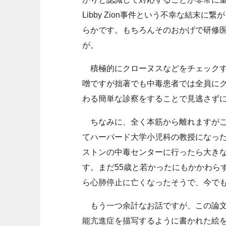
Libby Zion事件という不幸な結末
らかです。もちろんそのおかげで研修
が。
積極的にクローヌスなどをチェックす
噌ですが拙著でも中毒患者では全員にク
わる簡単な診察をすることで見逃さず
ちなみに、全く本筋から離れますがこの総説
てハーバード大学小児科の教授になっ
ストンの中毒センターに行ったら大き
す。まだ55歳と若かったにもかかわら
ら心肺停止に亡くなったそうで、今で
もう一つ余計なお話ですが、この論文
能亢進症を描写するように書かれた絵