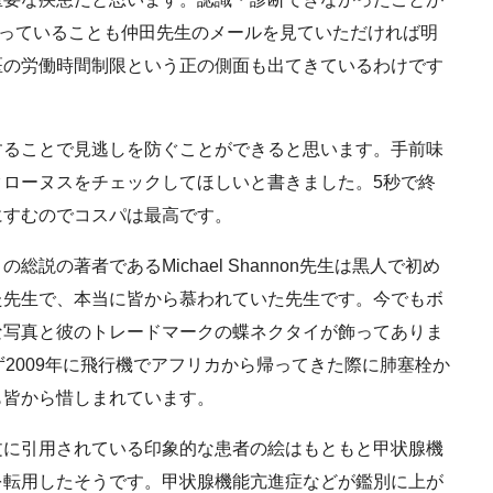
に繋がっていることも仲田先生のメールを見ていただければ明
医の労働時間制限という正の側面も出てきているわけです
ることで見逃しを防ぐことができると思います。手前味
ローヌスをチェックしてほしいと書きました。5秒で終
にすむのでコスパは最高です。
の著者であるMichael Shannon先生は黒人で初め
た先生で、本当に皆から慕われていた先生です。今でもボ
な写真と彼のトレードマークの蝶ネクタイが飾ってありま
ず2009年に飛行機でアフリカから帰ってきた際に肺塞栓か
も皆から惜しまれています。
に引用されている印象的な患者の絵はもともと甲状腺機
を転用したそうです。甲状腺機能亢進症などが鑑別に上が