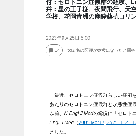
付：セロトニン症候群の経験、Lib
幷：星の王子様、夜間飛行、天空の城
学校、花岡青洲の麻酔薬抗コリ
2023年9月25日 5:00
14
552
名の医師が参考になったと回答
最近、セロトニン症候群らしい症例を
あたりのセロトニン症候群とか悪性症
以前、
N Engl J Med
の総説に「セロト
Engl J Med
（
2005 Mar17; 352: 1112-11
ました。