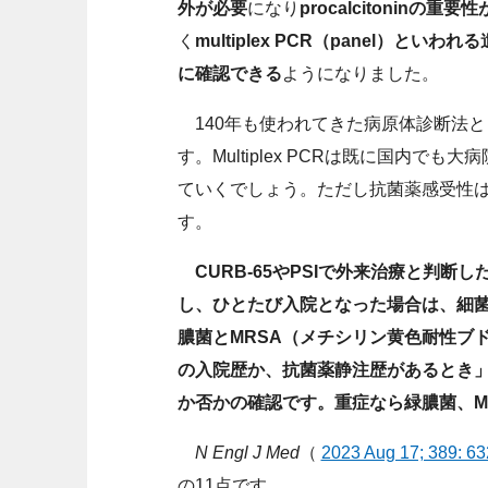
外が必要
になり
procalcitoninの重
く
multiplex PCR（panel）
に確認できる
ようになりました。
140年も使われてきた病原体診断法と
す。Multiplex PCRは既に国内
ていくでしょう。ただし抗菌薬感受性
す。
CURB-65やPSIで外来治療と判
し、ひとたび入院となった場合は、細菌
膿菌とMRSA（メチシリン黄色耐性ブ
の入院歴か、抗菌薬静注歴があるとき」
か否かの確認です。重症なら緑膿菌、M
N Engl J Med
（
2023 Aug 17; 389: 6
の11点です。