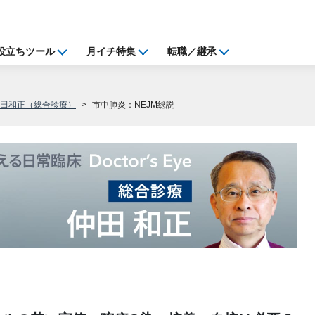
役立ちツール
月イチ特集
転職／継承
仲田和正（総合診療）
市中肺炎：NEJM総説