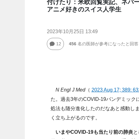
付けたり：米欧回覧実記、ネパ
アニメ好きのスイス人学生
2023年10月25日 13:49
12
456
名の医師が参考になったと回答
N Engl J Med
（
2023 Aug 17; 389: 6
た。過去3年のCOVID-19パンデミ
処法も随分進化したのだなあと感動し
く立ち上がるのです。
いまやCOVID-19も当たり前の肺炎
と