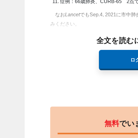
症例：66歳肺炎、CURB-65 2点
なお
Lancet
でもSep.4, 2021
みください。
全文を読む
ロ
無料
でい