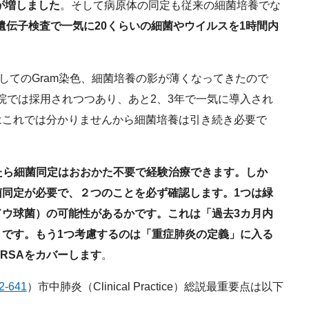
要性が増しました
。そして病原体の同定も従来の細菌培養でな
といわれる遺伝子検査で一気に20くらいの細菌やウイルスを1時間内
してのGram染色、細菌培養の影が薄くなってきたので
でも大病院では採用されつつあり、あと2、3年で一気に導入され
はこれでは分かりませんから細菌培養は引き続き必要で
断したら細菌同定はおおかた不要で経験治療できます。しか
同定が必要で、２つのことを必ず確認します。1つは緑
ドウ球菌）の可能性があるかです。これは「過去3カ月内
です。もう1つ考慮するのは「重症肺炎の定義」に入る
RSAをカバーします
。
32-641
）市中肺炎（Clinical Practice）総説最重要点は以下