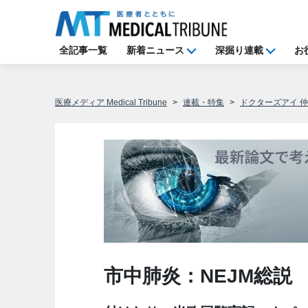
全記事一覧
新着ニュース
深掘り連載
お
医療メディア Medical Tribune
連載・特集
ドクターズアイ 
市中肺炎：NEJM総説