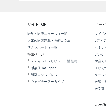
サイトTOP
サービ
医学・医療ニュース（一覧）
マイペ
人気の医師連載・医療コラム
eディ
学会レポート（一覧）
セミナ
特設ページ
アンケ
└
メディカルトリビューン情報局
学会カ
└
感染症Hot Topics
エビで
└
新薬エクスプレス
キーワ
└
ウェビナーアーカイブ
医師ご
医学部
その他