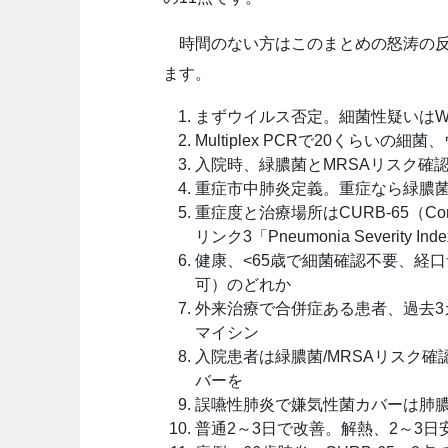
時間のない方はこのまとめの怒涛の反
ます。
まずウイルス否定。細菌性疑いはWBC>15,
Multiplex PCRで20くらい
入院時、緑膿菌とMRSAリスク確
重症市中肺炎定義。重症なら緑膿菌
重症度と治療場所はCURB-65（Conf
リンク3「Pneumonia Severity In
健康、<65歳で細菌確認不要、経
可）のどれか
外来治療で合併症ある患者、過去3
マイシン
入院患者は緑膿菌/MRSAリスク
バーを
誤嚥性肺炎で嫌気性菌カバーは肺
普通2～3日で改善。解熱、2～3日安