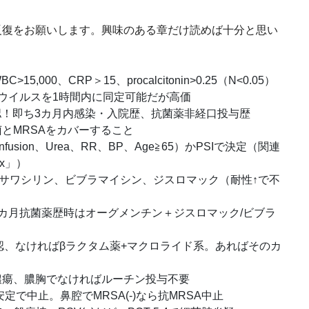
復をお願いします。興味のある章だけ読めば十分と思い
000、CRP＞15、procalcitonin>0.25（N<0.05）
の細菌、ウイルスを1時間内に同定可能だが高価
認！即ち3カ月内感染・入院歴、抗菌薬非経口投与歴
とMRSAをカバーすること
usion、Urea、RR、BP、Age≧65）かPSIで決定（関連
dex」）
口サワシリン、ビブラマイシン、ジスロマック（耐性↑で不
カ月抗菌薬歴時はオーグメンチン＋ジスロマック/ビブラ
確認、なければβラクタム薬+マクロライド系。あればそのカ
膿瘍、膿胸でなければルーチン投与不要
定で中止。鼻腔でMRSA(-)なら抗MRSA中止