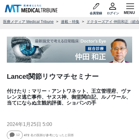
会員登録
ログイン
医療メディア Medical Tribune
連載・特集
ドクターズアイ 仲田和正（総
Lancet関節リウマチセミナー
付けたり：マリー・アントワネット、王立管理府、ヴァ
レンヌ逃亡事件、ヤヌス神、御堂関白記、ルノワール、
当てにならぬ主観的評価、ショパンの手
2024年1月25日 5:00
12
472
名の医師が参考になったと回答