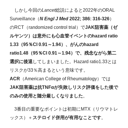
しかし今回の
Lancet
総説によると2022年のORAL
Surveillance（
N Engl J Med
2022; 386: 316-326
）
のRCT（randomized control trial）で
JAK阻害薬（ゼ
ルヤンツ）は意外にも心血管イベントのhazard ratio
1.33（95％CI 0.91～1.94）、がんのhazard
ratio1.48（95％CI 0.91～1.94）で、残念ながら第二
選択に後退
してしまいました。Hazard ratio1.33とは
リスクが33％高まるという意味です。
ACR
（American College of Rheumatology）では
JAK阻害薬は抗TNFαが失敗しリスク評価をした後で
のみの使用と随分厳しくなりました
。
3番目の重要なポイントは初期にMTX（リウマトレ
ックス）＋
ステロイド併用が有用なことです
。