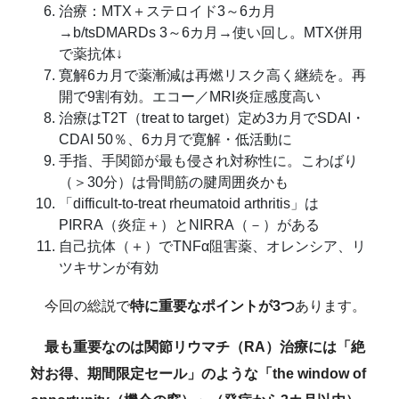
治療：MTX＋ステロイド3～6カ月
→b/tsDMARDs 3～6カ月→使い回し。MTX併用
で薬抗体↓
寛解6カ月で薬漸減は再燃リスク高く継続を。再
開で9割有効。エコー／MRI炎症感度高い
治療はT2T（treat to target）定め3カ月でSDAI・
CDAI 50％、6カ月で寛解・低活動に
手指、手関節が最も侵され対称性に。こわばり
（＞30分）は骨間筋の腱周囲炎かも
「difficult-to-treat rheumatoid arthritis」は
PIRRA（炎症＋）とNIRRA（－）がある
自己抗体（＋）でTNFα阻害薬、オレンシア、リ
ツキサンが有効
今回の総説で
特に重要なポイントが3つ
あります。
最も重要なのは関節リウマチ（RA）治療には「絶
対お得、期間限定セール」のような「the window of