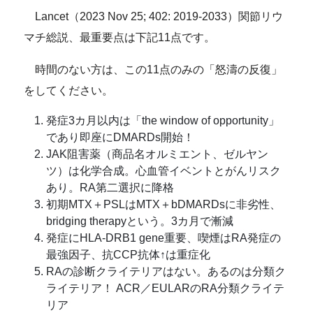
Lancet（2023 Nov 25; 402: 2019-2033）関節リウ
マチ総説、最重要点は下記11点です。
時間のない方は、この11点のみの「怒濤の反復」
をしてください。
発症3カ月以内は「the window of opportunity」
であり即座にDMARDs開始！
JAK阻害薬（商品名オルミエント、ゼルヤン
ツ）は化学合成。心血管イベントとがんリスク
あり。RA第二選択に降格
初期MTX＋PSLはMTX＋bDMARDsに非劣性、
bridging therapyという。3カ月で漸減
発症にHLA-DRB1 gene重要、喫煙はRA発症の
最強因子、抗CCP抗体↑は重症化
RAの診断クライテリアはない。あるのは分類ク
ライテリア！ ACR／EULARのRA分類クライテ
リア