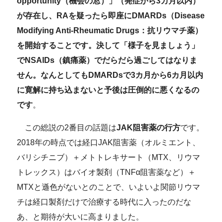
opportunity（機会の窓）」（発症から3カ月以内）
が存在し、RAを疑ったら即座にDMARDs（
Disease
Modifying Anti-Rheumatic Drugs：
抗リウマチ薬）
を開始することです。決して「様子を見ましょう」
でNSAIDs（鎮痛薬）でだらだら過ごしてはなりま
せん。なんとしてもDMARDsで3カ月から6カ月以内
に寛解に持ち込まないと予後は圧倒的に悪くなるの
です
。
この総説の2番目の話題は
JAK阻害薬の行方
です。
2018年の時点では経口JAK阻害薬（オルミエント、
バリシチニブ）＋メトトレキサート（MTX、リウマ
トレックス）はバイオ製剤（TNFα阻害薬など）＋
MTXと遜色がないとのことで、いよいよ関節リウマ
チは経口製剤だけで治療する時代に入ったのだな
あ、と期待が大いに高まりました。