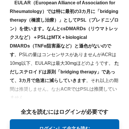
EULAR（European Alliance of Association for
Rheumatology）では特に最初の3カ月に「bridging
therapy（橋渡し治療）」としてPSL（プレドニゾロ
ン）を使います。なんとcsDMARDs（リウマトレッ
クスなど）＋PSLはMTX＋biological
DMARDs（TNFα阻害薬など）と遜色がないので
す
。PSLの量はコンセンサスがありませんがACRは
10mg以下、EULARは最大30mgほどのようです。
た
だしステロイドは原則「bridging therapy」であっ
て、3カ月で急速に減らしていきます
。それ以上の期
間は推奨しません。なお
ACRではPSLは推奨してい
ません
。
全文を読むにはログインが必要です
ログインして全文を読む