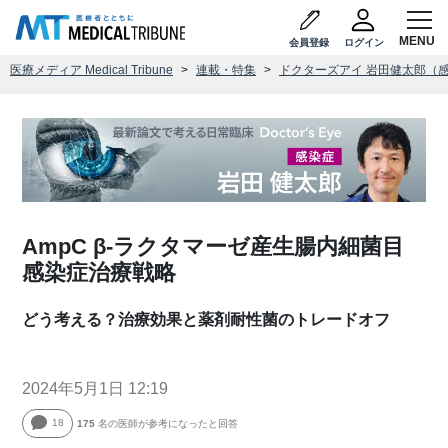
会員登録
ログイン
医療メディア Medical Tribune
連載・特集
ドクターズアイ 岩田健太郎（
AmpC β-ラクタマーゼ産生腸内細菌目
感染症治療戦略
どう考える？治療効果と薬剤耐性菌のトレードオフ
2024年5月1日 12:19
18
175
名の医師が参考になったと回答