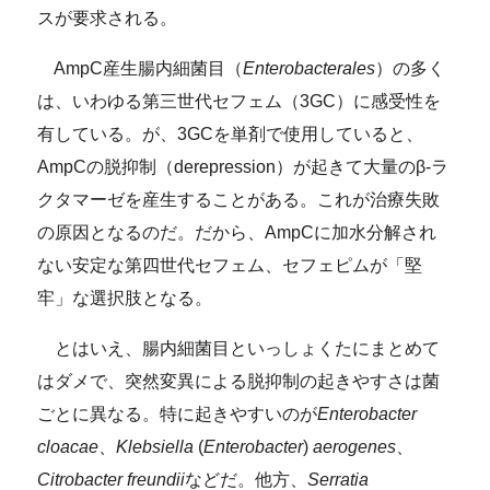
スが要求される。
AmpC産生腸内細菌目（
Enterobacterales
）の多く
は、いわゆる第三世代セフェム（3GC）に感受性を
有している。が、3GCを単剤で使用していると、
AmpCの脱抑制（derepression）が起きて大量のβ-ラ
クタマーゼを産生することがある。これが治療失敗
の原因となるのだ。だから、AmpCに加水分解され
ない安定な第四世代セフェム、セフェピムが「堅
牢」な選択肢となる。
とはいえ、腸内細菌目といっしょくたにまとめて
はダメで、突然変異による脱抑制の起きやすさは菌
ごとに異なる。特に起きやすいのが
Enterobacter
cloacae
、
Klebsiella
(
Enterobacter
)
aerogenes
、
Citrobacter freundii
などだ。他方、
Serratia