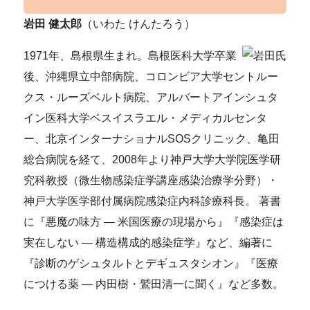
岩田 健太郎
（いわた けんたろう）
1971年、島根県生まれ。島根医科大学卒業
後、沖縄県立中部病院、コロンビア大学セントルー
クス・ルーズベルト病院、アルバートアインシュタ
イン医科大学ベスイスラエル・メディカルセンタ
ー、北京インターナショナルSOSクリニック、亀田
総合病院を経て、2008年より神戸大学大学院医学研
究科教授（微生物感染症学講座感染治療学分野）・
神戸大学医学部付属病院感染症内科診療科長。 著書
に『悪魔の味方 — 米国医療の現場から』『感染症は
実在しない — 構造構成的感染症学』など、編著に
『診断のゲシュタルトとデギュスタシオン』『医療
につける薬 — 内田樹・鷲田清一に聞く』など多数。