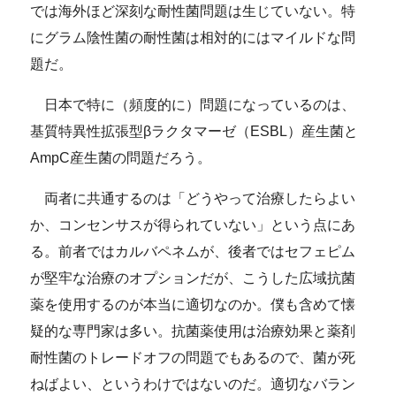
では海外ほど深刻な耐性菌問題は生じていない。特
にグラム陰性菌の耐性菌は相対的にはマイルドな問
題だ。
日本で特に（頻度的に）問題になっているのは、
基質特異性拡張型βラクタマーゼ（ESBL）産生菌と
AmpC産生菌の問題だろう。
両者に共通するのは「どうやって治療したらよい
か、コンセンサスが得られていない」という点にあ
る。前者ではカルバペネムが、後者ではセフェピム
が堅牢な治療のオプションだが、こうした広域抗菌
薬を使用するのが本当に適切なのか。僕も含めて懐
疑的な専門家は多い。抗菌薬使用は治療効果と薬剤
耐性菌のトレードオフの問題でもあるので、菌が死
ねばよい、というわけではないのだ。適切なバラン