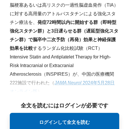
脳梗塞あるいは高リスクの一過性脳虚血発作（TIA）
に対する高用量のアトルバスタチンによる強化スタ
チン療法を、
発症72時間以内に開始する群（即時型
強化スタチン群）と3日遅らせる群（遅延型強化スタ
チン群）で脳卒中二次予防（再発）効果と神経保護
効果を比較
するランダム化比較試験（RCT）
Intensive Statin and Antiplatelet Therapy for High-
Risk Intracranial or Extracranial
Atherosclerosis（INSPIRES）が、中国の医療機関
222施設で行われた（
JAMA Neurol
2024年5月28日
オンライン版
）。
全文を読むにはログインが必要です
ログインして全文を読む