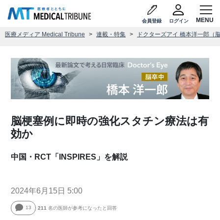
会員登録
ログイン
医療メディア Medical Tribune
連載・特集
ドクターズアイ 橋本洋一郎（
脳梗塞例に即時の強化スタチン療法は有
効か
中国・RCT「INSPIRES」を解説
2024年6月15日 5:00
13
211
名の医師が参考になったと回答